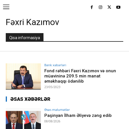
Fəxri Kazımov
Qisa informasiya
Bank xəbərləri
Fond rəhbəri Fəxri Kazımov və onun
müavininə 209.5 min manat
əməkhaqqı ödənilib
23/05/2023
ƏSAS XƏBƏRLƏR
Əsas məlumatlar
Paşinyan İlham Əliyevə zəng edib
08/08/2026