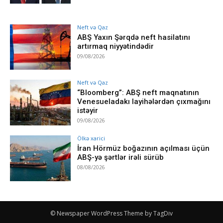
Neft və Qaz
ABŞ Yaxın Şərqdə neft hasilatını
artırmaq niyyətindədir
09/08/2026
Neft və Qaz
“Bloomberg”: ABŞ neft maqnatının
Venesueladakı layihələrdən çıxmağını
istəyir
09/08/2026
Ölkə xarici
İran Hörmüz boğazının açılması üçün
ABŞ-yə şərtlər irəli sürüb
08/08/2026
© Newspaper WordPress Theme by TagDiv