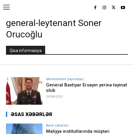
general-leytenant Soner
Orucoğlu
Qisa informasiya
Menecement (təyinatlar)
General Bəxtiyar Ersayın yerinə təyinat
olub
29/08/2025
ƏSAS XƏBƏRLƏR
Bank xəbərləri
Maliyyə institutlarında müştəri