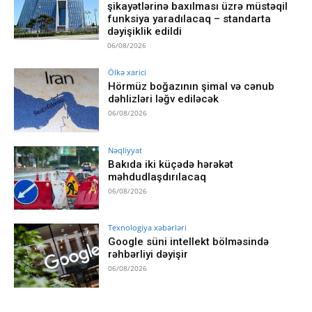
şikayətlərinə baxılması üzrə müstəqil
funksiya yaradılacaq – standarta
dəyişiklik edildi
06/08/2026
Ölkə xarici
Hörmüz boğazının şimal və cənub
dəhlizləri ləğv ediləcək
06/08/2026
Nəqliyyat
Bakıda iki küçədə hərəkət
məhdudlaşdırılacaq
06/08/2026
Texnologiya xəbərləri
Google süni intellekt bölməsində
rəhbərliyi dəyişir
06/08/2026