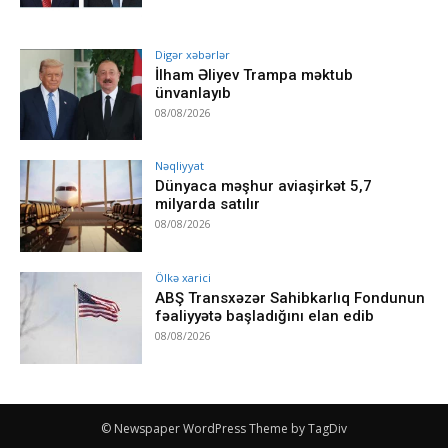
Digər xəbərlər
İlham Əliyev Trampa məktub
ünvanlayıb
08/08/2026
Nəqliyyat
Dünyaca məşhur aviaşirkət 5,7
milyarda satılır
08/08/2026
Ölkə xarici
ABŞ Transxəzər Sahibkarlıq Fondunun
fəaliyyətə başladığını elan edib
08/08/2026
© Newspaper WordPress Theme by TagDiv