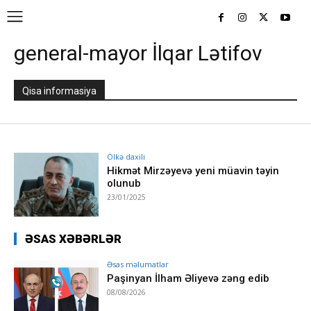
general-mayor İlqar Lətifov
Qisa informasiya
Ölkə daxili
Hikmət Mirzəyevə yeni müavin təyin
olunub
23/01/2025
ƏSAS XƏBƏRLƏR
Əsas məlumatlar
Paşinyan İlham Əliyevə zəng edib
08/08/2026