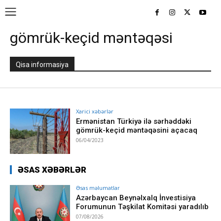
gömrük-keçid məntəqəsi
Qisa informasiya
Xarici xəbərlər
Ermənistan Türkiyə ilə sərhəddəki
gömrük-keçid məntəqəsini açacaq
06/04/2023
ƏSAS XƏBƏRLƏR
Əsas məlumatlar
Azərbaycan Beynəlxalq İnvestisiya
Forumunun Təşkilat Komitəsi yaradılıb
07/08/2026