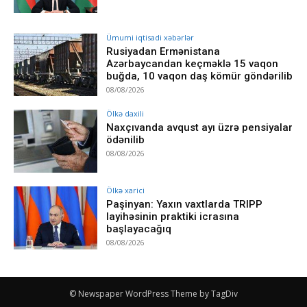
Ümumi iqtisadi xəbərlər
Rusiyadan Ermənistana
Azərbaycandan keçməklə 15 vaqon
buğda, 10 vaqon daş kömür göndərilib
08/08/2026
Ölkə daxili
Naxçıvanda avqust ayı üzrə pensiyalar
ödənilib
08/08/2026
Ölkə xarici
Paşinyan: Yaxın vaxtlarda TRIPP
layihəsinin praktiki icrasına
başlayacağıq
08/08/2026
© Newspaper WordPress Theme by TagDiv