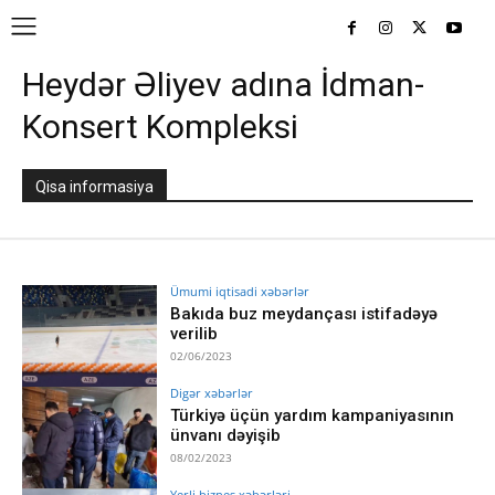
Heydər Əliyev adına İdman-
Konsert Kompleksi
Qisa informasiya
Ümumi iqtisadi xəbərlər
Bakıda buz meydançası istifadəyə
verilib
02/06/2023
Digər xəbərlər
Türkiyə üçün yardım kampaniyasının
ünvanı dəyişib
08/02/2023
Yerli biznes xəbərləri