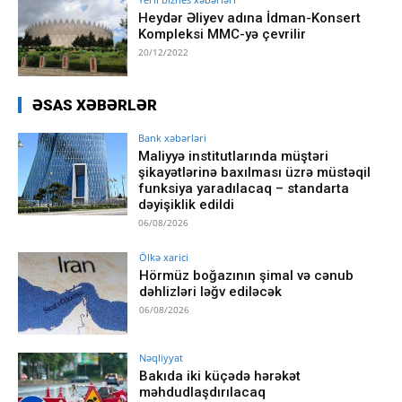
Heydər Əliyev adına İdman-Konsert
Kompleksi MMC-yə çevrilir
20/12/2022
ƏSAS XƏBƏRLƏR
Bank xəbərləri
Maliyyə institutlarında müştəri
şikayətlərinə baxılması üzrə müstəqil
funksiya yaradılacaq – standarta
dəyişiklik edildi
06/08/2026
Ölkə xarici
Hörmüz boğazının şimal və cənub
dəhlizləri ləğv ediləcək
06/08/2026
Nəqliyyat
Bakıda iki küçədə hərəkət
məhdudlaşdırılacaq