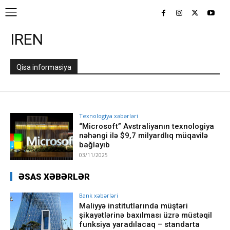
IREN
Qisa informasiya
Texnologiya xəbərləri
“Microsoft” Avstraliyanın texnologiya
nəhəngi ilə $9,7 milyardlıq müqavilə
bağlayıb
03/11/2025
ƏSAS XƏBƏRLƏR
Bank xəbərləri
Maliyyə institutlarında müştəri
şikayətlərinə baxılması üzrə müstəqil
funksiya yaradılacaq – standarta