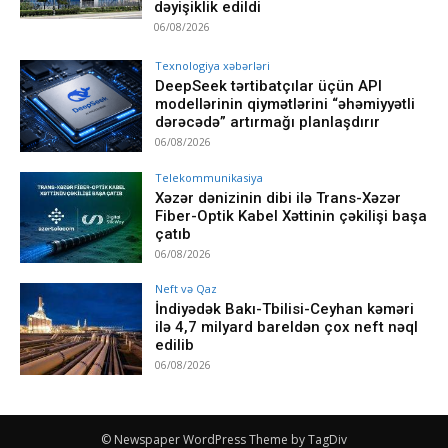
dəyişiklik edildi
06/08/2026
Texnologiya xəbərləri
DeepSeek tərtibatçılar üçün API
modellərinin qiymətlərini “əhəmiyyətli
dərəcədə” artırmağı planlaşdırır
06/08/2026
Telekommunikasiya
Xəzər dənizinin dibi ilə Trans-Xəzər
Fiber-Optik Kabel Xəttinin çəkilişi başa
çatıb
06/08/2026
Neft və Qaz
İndiyədək Bakı-Tbilisi-Ceyhan kəməri
ilə 4,7 milyard bareldən çox neft nəql
edilib
06/08/2026
© Newspaper WordPress Theme by TagDiv