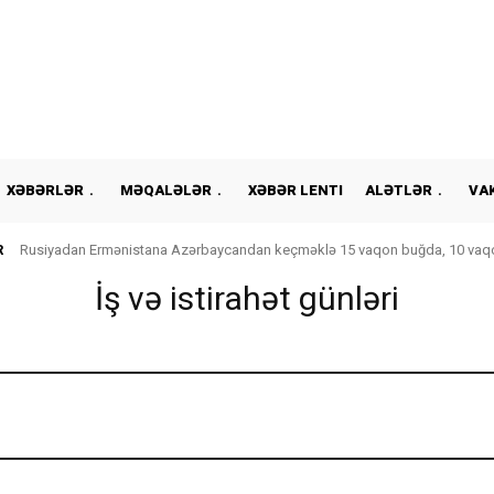
XƏBƏRLƏR
MƏQALƏLƏR
XƏBƏR LENTI
ALƏTLƏR
VA
R
Rusiyadan Ermənistana Azərbaycandan keçməklə 15 vaqon buğda, 10 vaqo
İş və istirahət günləri