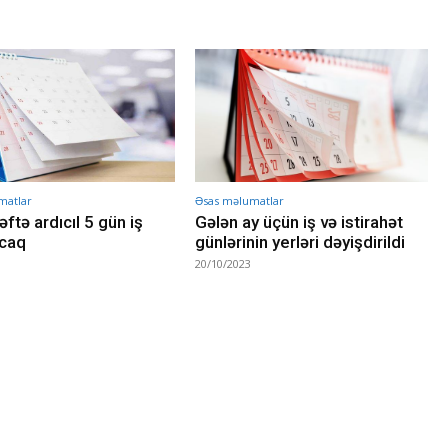
matlar
Əsas məlumatlar
ftə ardıcıl 5 gün iş
Gələn ay üçün iş və istirahət
caq
günlərinin yerləri dəyişdirildi
20/10/2023