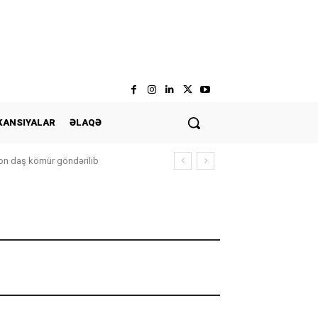
KANSIYALAR
ƏLAQƏ
n daş kömür göndərilib