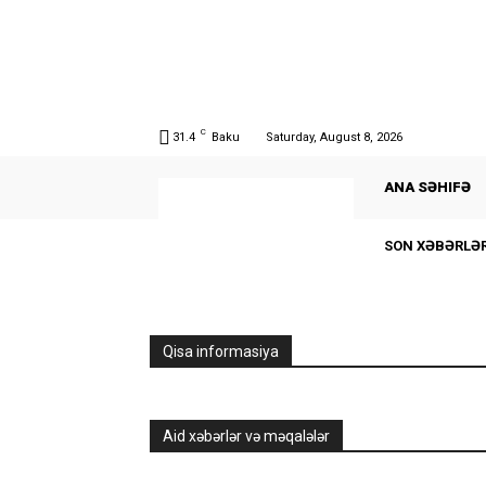
C
31.4
Baku
Saturday, August 8, 2026
ANA SƏHIFƏ
SON XƏBƏRLƏ
Qisa informasiya
Aid xəbərlər və məqalələr