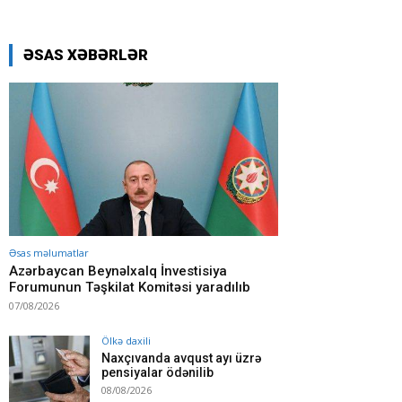
ƏSAS XƏBƏRLƏR
Əsas məlumatlar
Azərbaycan Beynəlxalq İnvestisiya
Forumunun Təşkilat Komitəsi yaradılıb
07/08/2026
Ölkə daxili
Naxçıvanda avqust ayı üzrə
pensiyalar ödənilib
08/08/2026