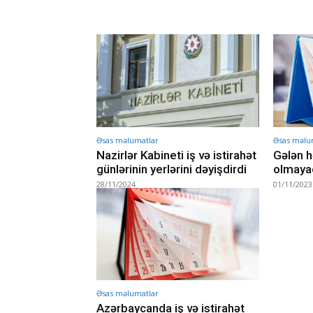
Əsas məlumatlar
Əsas məlu
Nazirlər Kabineti iş və istirahət
Gələn hə
günlərinin yerlərini dəyişdirdi
olmaya
28/11/2024
01/11/2023
Əsas məlumatlar
Azərbaycanda iş və istirahət