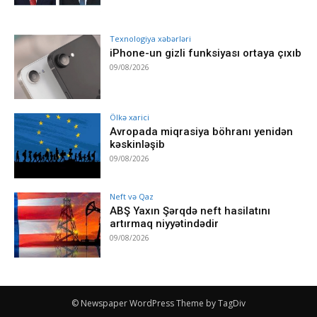
Texnologiya xəbərləri
iPhone-un gizli funksiyası ortaya çıxıb
09/08/2026
Ölkə xarici
Avropada miqrasiya böhranı yenidən
kəskinləşib
09/08/2026
Neft və Qaz
ABŞ Yaxın Şərqdə neft hasilatını
artırmaq niyyətindədir
09/08/2026
© Newspaper WordPress Theme by TagDiv