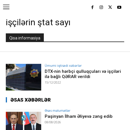
işçilərin ştat sayı
Qisa informasiya
Ümumi iqtisadi xəbərlər
DTX-nin hərbçi qulluqçuları və işçiləri
ilə bağlı QƏRAR verildi
15/12/2022
ƏSAS XƏBƏRLƏR
Əsas məlumatlar
Paşinyan İlham Əliyevə zəng edib
08/08/2026