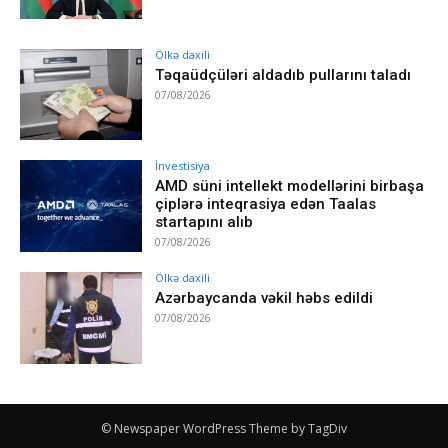
Ölkə daxili
Təqaüdçüləri aldadıb pullarını taladı
07/08/2026
İnvestisiya
AMD süni intellekt modellərini birbaşa
çiplərə inteqrasiya edən Taalas
startapını alıb
07/08/2026
Ölkə daxili
Azərbaycanda vəkil həbs edildi
07/08/2026
© Newspaper WordPress Theme by TagDiv