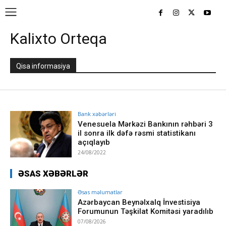
Kalixto Orteqa
Qisa informasiya
Bank xəbərləri
Venesuela Mərkəzi Bankının rəhbəri 3
il sonra ilk dəfə rəsmi statistikanı
açıqlayıb
24/08/2022
ƏSAS XƏBƏRLƏR
Əsas məlumatlar
Azərbaycan Beynəlxalq İnvestisiya
Forumunun Təşkilat Komitəsi yaradılıb
07/08/2026