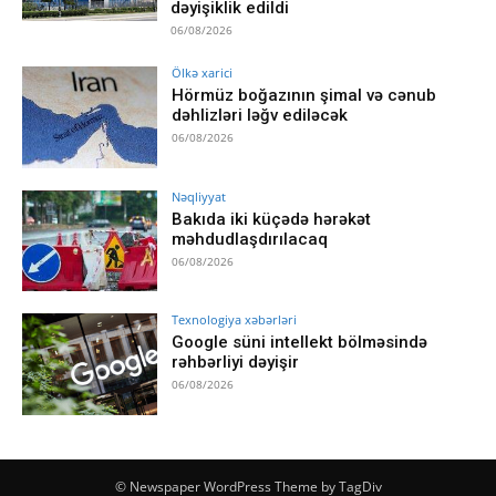
dəyişiklik edildi
06/08/2026
Ölkə xarici
Hörmüz boğazının şimal və cənub
dəhlizləri ləğv ediləcək
06/08/2026
Nəqliyyat
Bakıda iki küçədə hərəkət
məhdudlaşdırılacaq
06/08/2026
Texnologiya xəbərləri
Google süni intellekt bölməsində
rəhbərliyi dəyişir
06/08/2026
© Newspaper WordPress Theme by TagDiv