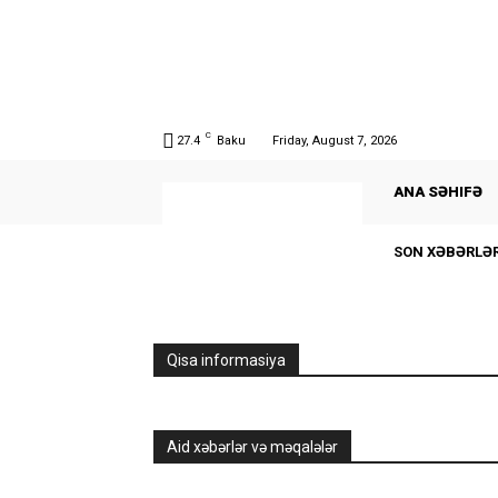
C
27.4
Baku
Friday, August 7, 2026
ANA SƏHIFƏ
SON XƏBƏRLƏ
Qisa informasiya
Aid xəbərlər və məqalələr