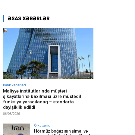
ƏSAS XƏBƏRLƏR
Bank xəbərləri
Maliyyə institutlarında müştəri
şikayətlərinə baxılması üzrə müstəqil
funksiya yaradılacaq – standarta
dəyişiklik edildi
06/08/2026
Ölkə xarici
Hörmüz boğazının şimal və