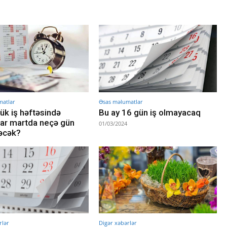
matlar
Əsas məlumatlar
lük iş həftəsində
Bu ay 16 gün iş olmayacaq
lar martda neçə gün
01/03/2024
dəcək?
rlər
Digər xəbərlər