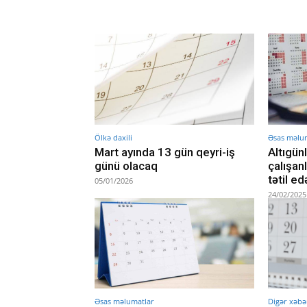
Ölkə daxili
Əsas məlu
Mart ayında 13 gün qeyri-iş
Altıgün
günü olacaq
çalışan
tətil e
05/01/2026
24/02/2025
Əsas məlumatlar
Digər xəbə