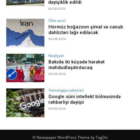
dəyişiklik edildi
06/08/2026
Ölkə xarici
Hörmüz boğazının şimal və cənub
dəhlizləri ləğv ediləcək
06/08/2026
Nəqliyyat
Bakıda iki küçədə hərəkət
məhdudlaşdırılacaq
06/08/2026
Texnologiya xəbərləri
Google süni intellekt bölməsində
rəhbərliyi dəyişir
06/08/2026
© Newspaper WordPress Theme by TagDiv