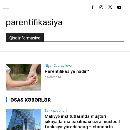
parentifikasiya
Qisa informasiya
Nigar Cəbrayılova
Parentifikasiya nədir?
09/08/2024
ƏSAS XƏBƏRLƏR
Bank xəbərləri
Maliyyə institutlarında müştəri
şikayətlərinə baxılması üzrə müstəqil
funksiya yaradılacaq – standarta