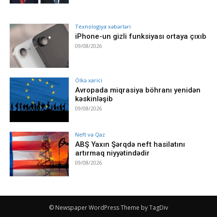
Texnologiya xəbərləri
iPhone-un gizli funksiyası ortaya çıxıb
09/08/2026
Ölkə xarici
Avropada miqrasiya böhranı yenidən
kəskinləşib
09/08/2026
Neft və Qaz
ABŞ Yaxın Şərqdə neft hasilatını
artırmaq niyyətindədir
09/08/2026
© Newspaper WordPress Theme by TagDiv