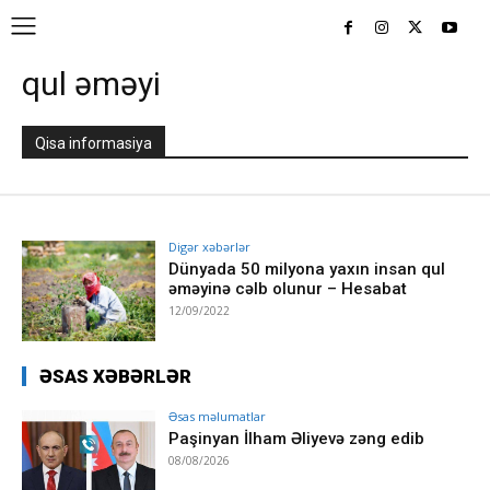
qul əməyi
Qisa informasiya
Digər xəbərlər
Dünyada 50 milyona yaxın insan qul
əməyinə cəlb olunur – Hesabat
12/09/2022
ƏSAS XƏBƏRLƏR
Əsas məlumatlar
Paşinyan İlham Əliyevə zəng edib
08/08/2026