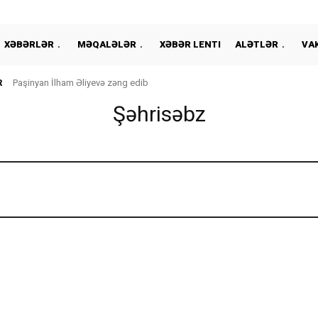
XƏBƏRLƏR
MƏQALƏLƏR
XƏBƏR LENTI
ALƏTLƏR
VA
R
Paşinyan İlham Əliyevə zəng edib
Şəhrisəbz