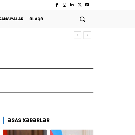
KANSIYALAR
ƏLAQƏ
ƏSAS XƏBƏRLƏR