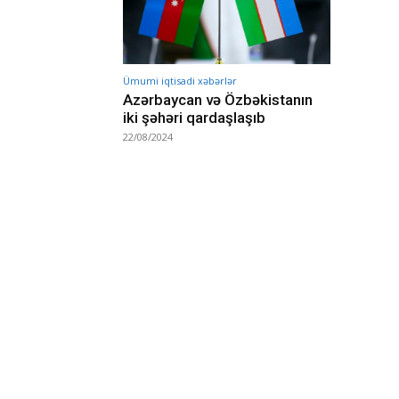
Ümumi iqtisadi xəbərlər
Azərbaycan və Özbəkistanın
iki şəhəri qardaşlaşıb
22/08/2024