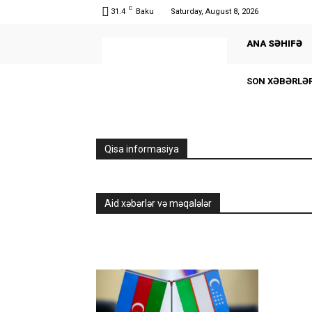
C
31.4
Baku
Saturday, August 8, 2026
ANA SƏHIFƏ
SON XƏBƏRLƏ
Qisa informasiya
Aid xəbərlər və məqalələr