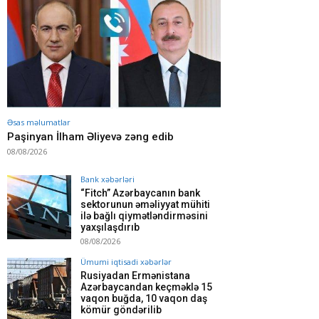
Əsas məlumatlar
Paşinyan İlham Əliyevə zəng edib
08/08/2026
Bank xəbərləri
“Fitch” Azərbaycanın bank
sektorunun əməliyyat mühiti
ilə bağlı qiymətləndirməsini
yaxşılaşdırıb
08/08/2026
Ümumi iqtisadi xəbərlər
Rusiyadan Ermənistana
Azərbaycandan keçməklə 15
vaqon buğda, 10 vaqon daş
kömür göndərilib