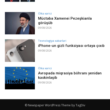
Ölkə xarici
Müctəba Xamenei Pezeşkianla
görüşüb
09/08/2026
Texnologiya xəbərləri
iPhone-un gizli funksiyası ortaya çıxıb
09/08/2026
Ölkə xarici
Avropada miqrasiya böhranı yenidən
kəskinləşib
09/08/2026
© Newspaper WordPress Theme by TagDiv