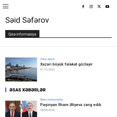
Səid Səfərov
Qisa informasiya
Ölkə daxili
Xəzəri böyük fəlakət gözləyir
07/12/2025
ƏSAS XƏBƏRLƏR
Əsas məlumatlar
Paşinyan İlham Əliyevə zəng edib
08/08/2026