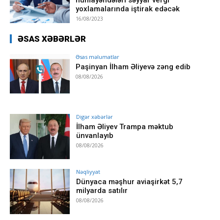
yoxlamalarında iştirak edəcək
16/08/2023
ƏSAS XƏBƏRLƏR
Əsas məlumatlar
Paşinyan İlham Əliyevə zəng edib
08/08/2026
Digər xəbərlər
İlham Əliyev Trampa məktub
ünvanlayıb
08/08/2026
Nəqliyyat
Dünyaca məşhur aviaşirkət 5,7
milyarda satılır
08/08/2026