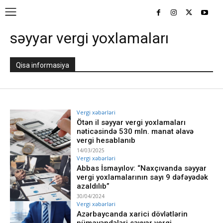
səyyar vergi yoxlamaları
Qisa informasiya
Vergi xəbərləri
Ötən il səyyar vergi yoxlamaları
nəticəsində 530 mln. manat əlavə
vergi hesablanıb
14/03/2025
Vergi xəbərləri
Abbas İsmayılov: “Naxçıvanda səyyar
vergi yoxlamalarının sayı 9 dəfəyədək
azaldılıb”
30/04/2024
Vergi xəbərləri
Azərbaycanda xarici dövlətlərin
nümayəndələri səyyar vergi