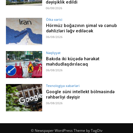
dəyişiklik edildi
06/08/2026
Ölkə xarici
Hörmüz boğazının şimal və cənub
dəhlizləri ləğv ediləcək
06/08/2026
Nəqliyyat
Bakıda iki küçədə hərəkət
məhdudlaşdırılacaq
06/08/2026
Texnologiya xəbərləri
Google süni intellekt bölməsində
rəhbərliyi dəyişir
06/08/2026
© Newspaper WordPress Theme by TagDiv