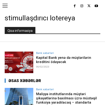
stimullaşdırıcı lotereya
Qisa informasiya
Bank xəbərləri
Kapital Bank yenə də müştərilərin
kreditini ödəyəcək
06/02/2023
ƏSAS XƏBƏRLƏR
Bank xəbərləri
Maliyyə institutlarında müştəri
şikayətlərinə baxılması üzrə müstəqil
funksiya yaradılacaq – standarta