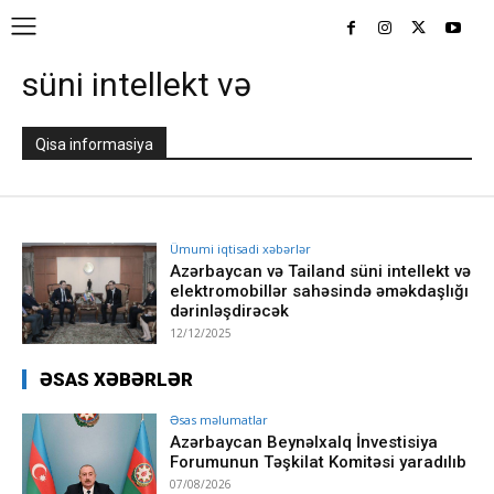
süni intellekt və
Qisa informasiya
Ümumi iqtisadi xəbərlər
Azərbaycan və Tailand süni intellekt və
elektromobillər sahəsində əməkdaşlığı
dərinləşdirəcək
12/12/2025
ƏSAS XƏBƏRLƏR
Əsas məlumatlar
Azərbaycan Beynəlxalq İnvestisiya
Forumunun Təşkilat Komitəsi yaradılıb
07/08/2026