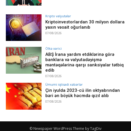
Kripto valyutalar
Kriptoinvestorlardan 30 milyon dollara
yaxın vəsait oğurlanıb
07/08/2026
Ölkə xarici
ABŞ İrana yardım etdiklərinə görə
banklara və valyutadəyişmə
məntəqələrinə qarşı sanksiyalar tətbiq
edib
07/08/2026
Ümumi iqtisadi xəbərlər
Çin iyulda 2023-cü ilin oktyabrından
bəri ən böyük həcmdə qızıl alıb
07/08/2026
© Newspaper WordPress Theme by TagDiv