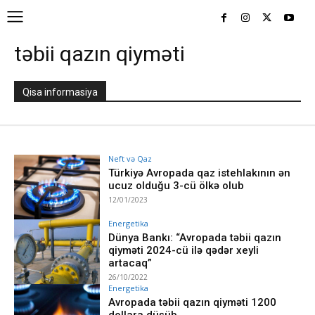
təbii qazın qiyməti
Qisa informasiya
Neft və Qaz
Türkiyə Avropada qaz istehlakının ən
ucuz olduğu 3-cü ölkə olub
12/01/2023
Energetika
Dünya Bankı: “Avropada təbii qazın
qiyməti 2024-cü ilə qədər xeyli
artacaq”
26/10/2022
Energetika
Avropada təbii qazın qiyməti 1200
dollara düşüb