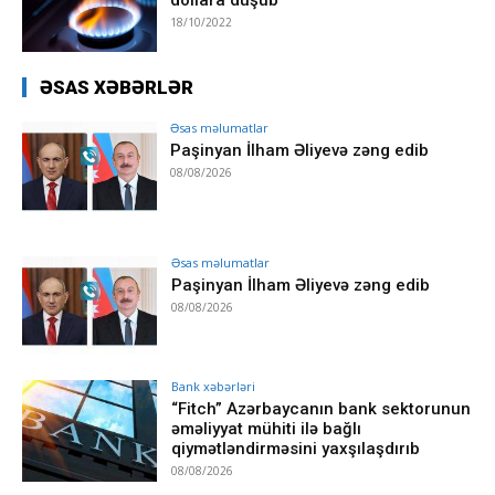
18/10/2022
ƏSAS XƏBƏRLƏR
Əsas məlumatlar
Paşinyan İlham Əliyevə zəng edib
08/08/2026
Əsas məlumatlar
Paşinyan İlham Əliyevə zəng edib
08/08/2026
Bank xəbərləri
“Fitch” Azərbaycanın bank sektorunun
əməliyyat mühiti ilə bağlı
qiymətləndirməsini yaxşılaşdırıb
08/08/2026