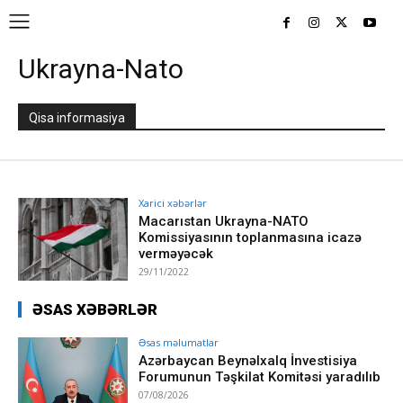
Ukrayna-Nato
Qisa informasiya
Xarici xəbərlər
Macarıstan Ukrayna-NATO
Komissiyasının toplanmasına icazə
verməyəcək
29/11/2022
ƏSAS XƏBƏRLƏR
Əsas məlumatlar
Azərbaycan Beynəlxalq İnvestisiya
Forumunun Təşkilat Komitəsi yaradılıb
07/08/2026