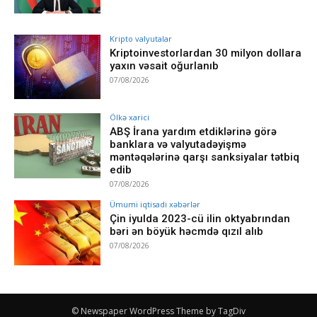
Kripto valyutalar
Kriptoinvestorlardan 30 milyon dollara
yaxın vəsait oğurlanıb
07/08/2026
Ölkə xarici
ABŞ İrana yardım etdiklərinə görə
banklara və valyutadəyişmə
məntəqələrinə qarşı sanksiyalar tətbiq
edib
07/08/2026
Ümumi iqtisadi xəbərlər
Çin iyulda 2023-cü ilin oktyabrından
bəri ən böyük həcmdə qızıl alıb
07/08/2026
© Newspaper WordPress Theme by TagDiv