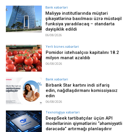
Bank xəbərləri
Maliyyə institutlarında müştəri
şikayətlərinə baxılması üzrə müstəqil
funksiya yaradılacaq – standarta
dəyişiklik edildi
06/08/2026
Yerli biznes xəbərləri
Pomidor istehsalçısı kapitalını 18.2
milyon manat azaldıb
06/08/2026
Bank xəbərləri
Birbank Star kartını indi sifariş
edin, nağdlaşdırmanı komissiyasız
edin
06/08/2026
Texnologiya xəbərləri
DeepSeek tərtibatçılar üçün API
modellərinin qiymətlərini “əhəmiyyətli
dərəcədə” artırmağı planlaşdırır