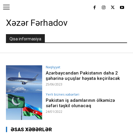
Xəzər Fərhadov
Qisa informasiya
Nəqliyyat
Azərbaycandan Pakistanın daha 2
şəhərinə uçuşlar həyata keçiriləcək
25/06/2023
Yerli biznes xəbərləri
Pakistan iş adamlarının ölkəmizə
səfəri təşkil olunacaq
24/01/2022
ƏSAS XƏBƏRLƏR