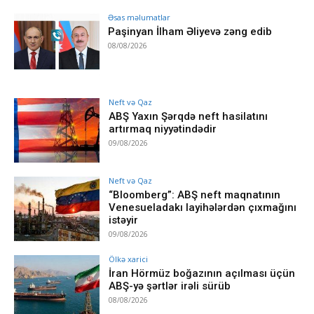
Əsas məlumatlar
Paşinyan İlham Əliyevə zəng edib
08/08/2026
Neft və Qaz
ABŞ Yaxın Şərqdə neft hasilatını
artırmaq niyyətindədir
09/08/2026
Neft və Qaz
“Bloomberg”: ABŞ neft maqnatının
Venesueladakı layihələrdən çıxmağını
istəyir
09/08/2026
Ölkə xarici
İran Hörmüz boğazının açılması üçün
ABŞ-yə şərtlər irəli sürüb
08/08/2026