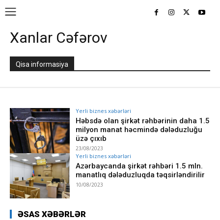
Xanlar Cəfərov
Qisa informasiya
Yerli biznes xəbərləri
Həbsdə olan şirkət rəhbərinin daha 1.5
milyon manat həcmində dələduzluğu
üzə çıxıb
23/08/2023
Yerli biznes xəbərləri
Azərbaycanda şirkət rəhbəri 1.5 mln.
manatlıq dələduzluqda təqsirləndirilir
10/08/2023
ƏSAS XƏBƏRLƏR