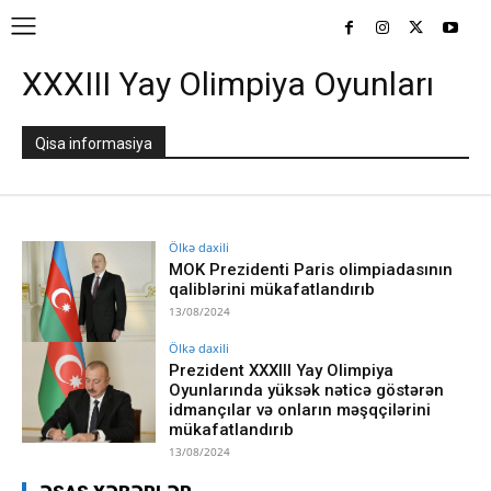
XXXIII Yay Olimpiya Oyunları
Qisa informasiya
Ölkə daxili
MOK Prezidenti Paris olimpiadasının
qaliblərini mükafatlandırıb
13/08/2024
Ölkə daxili
Prezident XXXIII Yay Olimpiya
Oyunlarında yüksək nəticə göstərən
idmançılar və onların məşqçilərini
mükafatlandırıb
13/08/2024