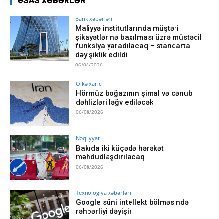
ƏSAS XƏBƏRLƏR
Bank xəbərləri
Maliyyə institutlarında müştəri
şikayətlərinə baxılması üzrə müstəqil
funksiya yaradılacaq – standarta
dəyişiklik edildi
06/08/2026
Ölkə xarici
Hörmüz boğazının şimal və cənub
dəhlizləri ləğv ediləcək
06/08/2026
Nəqliyyat
Bakıda iki küçədə hərəkət
məhdudlaşdırılacaq
06/08/2026
Texnologiya xəbərləri
Google süni intellekt bölməsində
rəhbərliyi dəyişir