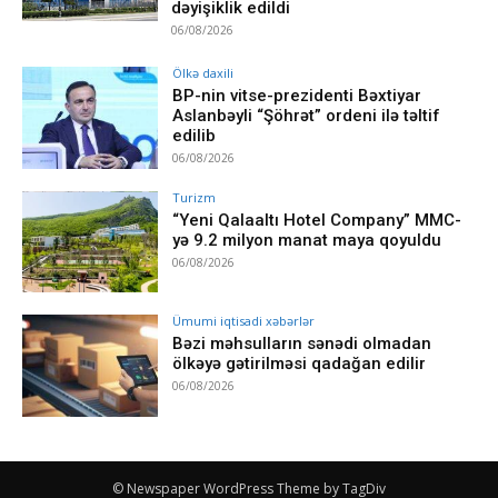
dəyişiklik edildi
06/08/2026
Ölkə daxili
BP-nin vitse-prezidenti Bəxtiyar
Aslanbəyli “Şöhrət” ordeni ilə təltif
edilib
06/08/2026
Turizm
“Yeni Qalaaltı Hotel Company” MMC-
yə 9.2 milyon manat maya qoyuldu
06/08/2026
Ümumi iqtisadi xəbərlər
Bəzi məhsulların sənədi olmadan
ölkəyə gətirilməsi qadağan edilir
06/08/2026
© Newspaper WordPress Theme by TagDiv