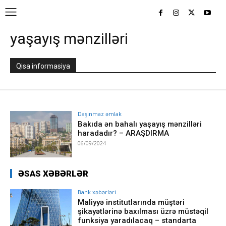
yaşayış mənzilləri
Qisa informasiya
Daşınmaz əmlak
Bakıda ən bahalı yaşayış mənzilləri
haradadır? – ARAŞDIRMA
06/09/2024
ƏSAS XƏBƏRLƏR
Bank xəbərləri
Maliyyə institutlarında müştəri
şikayətlərinə baxılması üzrə müstəqil
funksiya yaradılacaq – standarta