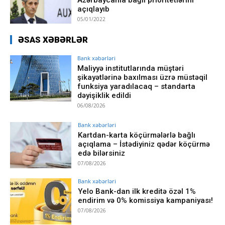
açıqlayıb
05/01/2022
ƏSAS XƏBƏRLƏR
Bank xəbərləri
Maliyyə institutlarında müştəri
şikayətlərinə baxılması üzrə müstəqil
funksiya yaradılacaq – standarta
dəyişiklik edildi
06/08/2026
Bank xəbərləri
Kartdan-karta köçürmələrlə bağlı
açıqlama – İstədiyiniz qədər köçürmə
edə bilərsiniz
07/08/2026
Bank xəbərləri
Yelo Bank-dan ilk kreditə özəl 1%
endirim və 0% komissiya kampaniyası!
07/08/2026