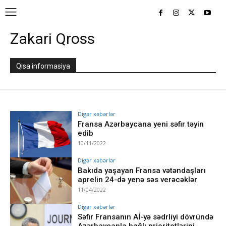
Zakari Qross
Qisa informasiya
Digər xəbərlər
Fransa Azərbaycana yeni səfir təyin
edib
10/11/2022
Digər xəbərlər
Bakıda yaşayan Fransa vətəndaşları
aprelin 24-də yenə səs verəcəklər
11/04/2022
Digər xəbərlər
Səfir Fransanın Aİ-yə sədrliyi dövründə
Azərbaycanla bağlı prioritetlərini