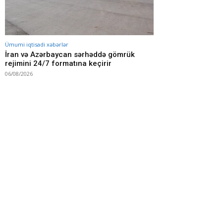
Ümumi iqtisadi xəbərlər
İran və Azərbaycan sərhəddə gömrük
rejimini 24/7 formatına keçirir
06/08/2026