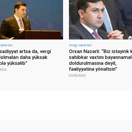
xəbərləri
Vergi xəbərləri
isadiyyat artsa da, vergi
Orxan Nəzərli: “Biz istəyirik k
lolmaları daha yüksək
sahibkar vaxtını bəyannaməl
lə yüksəlib”
doldurulmasına deyil,
fəaliyyətinə yönəltsin”
2026
05/08/2026