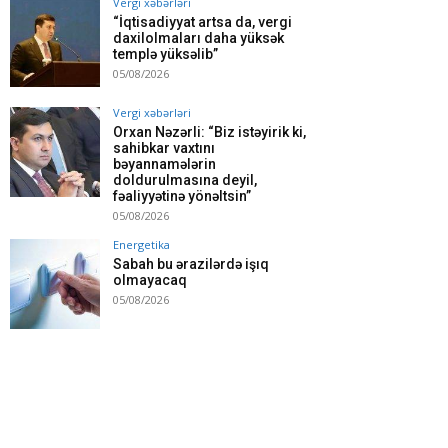
Vergi xəbərləri
“İqtisadiyyat artsa da, vergi
daxilolmaları daha yüksək
templə yüksəlib”
05/08/2026
Vergi xəbərləri
Orxan Nəzərli: “Biz istəyirik ki,
sahibkar vaxtını
bəyannamələrin
doldurulmasına deyil,
fəaliyyətinə yönəltsin”
05/08/2026
Energetika
Sabah bu ərazilərdə işıq
olmayacaq
05/08/2026