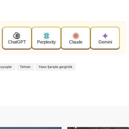
ChatGPT
Perplexity
Claude
Gemini
 uçuşlar
Tehran
Yaxın Şərqdə gərginlik