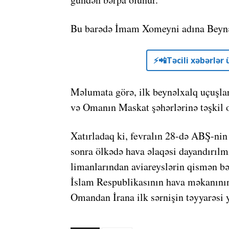
Bu barədə İmam Xomeyni adına Beynə
⚡️📲Təcili xəbərlə
Məlumata görə, ilk beynəlxalq uçuşla
və Omanın Maskat şəhərlərinə təşkil 
Xatırladaq ki, fevralın 28-də ABŞ-nin 
sonra ölkədə hava əlaqəsi dayandırılm
limanlarından aviareyslərin qismən bə
İslam Respublikasının hava məkanını
Omandan İrana ilk sərnişin təyyarəsi 