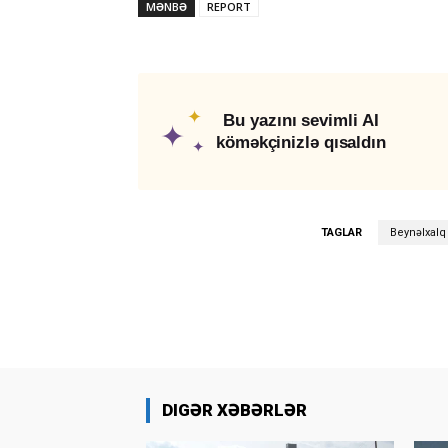
MƏNBƏ
REPORT
✦
Bu yazını sevimli AI
✦
köməkçinizlə qısaldın
✦
TAGLAR
Beynəlxalq
DIGƏR XƏBƏRLƏR