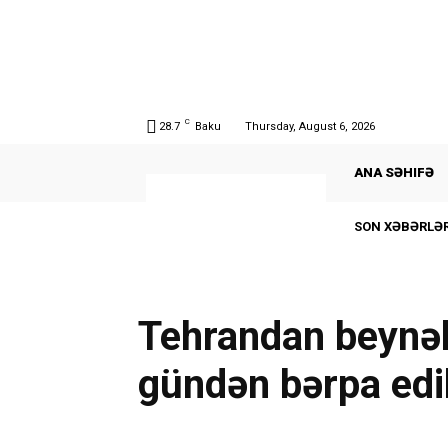
C
28.7
Baku
Thursday, August 6, 2026
ANA SƏHIFƏ
SON XƏBƏRLƏR
Tehrandan beynəl
gündən bərpa edil