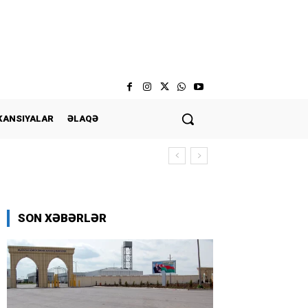
KANSIYALAR
ƏLAQƏ
SON XƏBƏRLƏR