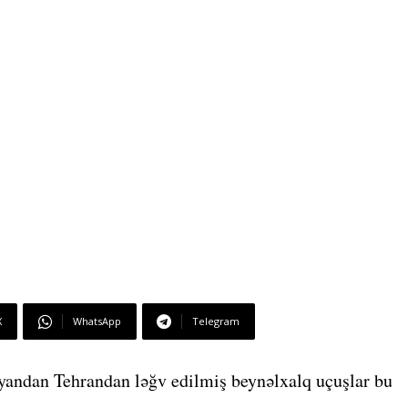
X
WhatsApp
Telegram
ayandan Tehrandan ləğv edilmiş beynəlxalq uçuşlar bu