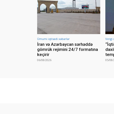
Ümumi iqtisadi xəbərlər
Vergi 
İran və Azərbaycan sərhəddə
“İqt
gömrük rejimini 24/7 formatına
daxi
keçirir
temp
06/08/2026
05/08/