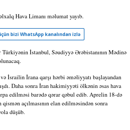
lxalq Hava Limanı məlumat yayıb.
r üçün bizi WhatsApp kanalından izlə
r Türkiyənin İstanbul, Səudiyyə Ərəbistanının Mədinə
olunacaq.
və İsrailin İrana qarşı hərbi əməliyyatı başlayandan
ışdı. Daha sonra İran hakimiyyəti ölkənin əsas hava
rpa edilməsi barədə qərar qəbul edib. Aprelin 18-də
n qismən açılmasının elan edilməsindən sonra
yola düşüb.