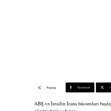
Facebook
Paylaş
ABŞ və İsrailin İrana hücumları başl
gündən bərpa olunur.