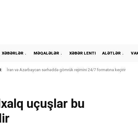
XƏBƏRLƏR
MƏQALƏLƏR
XƏBƏR LENTI
ALƏTLƏR
VA
:
İran və Azərbaycan sərhəddə gömrük rejimini 24/7 formatına keçirir
xalq uçuşlar bu
ir