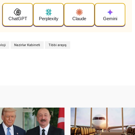
ChatGPT
Perplexity
Claude
Gemini
loji
Nazirlər Kabineti
Tibbi arayış