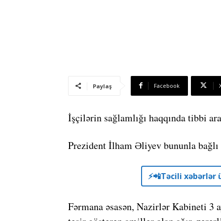
Facebook
Paylaş
İşçilərin sağlamlığı haqqında tibbi ara
Prezident İlham Əliyev bununla bağlı
⚡️📲Təcili xəbərlə
Fərmana əsasən, Nazirlər Kabineti 3 