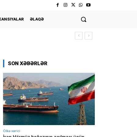
KANSIYALAR
ƏLAQƏ
SON XƏBƏRLƏR
Ölkə xarici