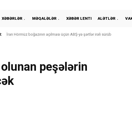
XƏBƏRLƏR
MƏQALƏLƏR
XƏBƏR LENTI
ALƏTLƏR
VA
:
İran Hörmüz boğazının açılması üçün ABŞ-yə şərtlər irəli sürüb
b olunan peşələrin
cək