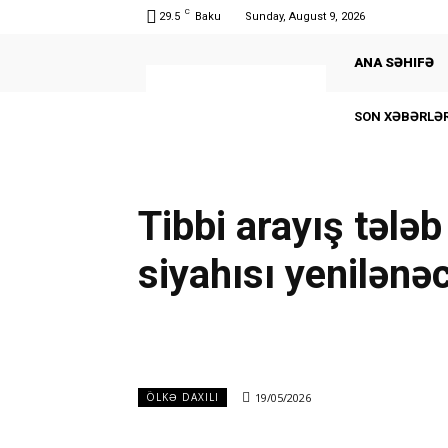
C
29.5
Baku
Sunday, August 9, 2026
ANA SƏHIFƏ
SON XƏBƏRLƏR
Tibbi arayış tələ
siyahısı yenilənə
19/05/2026
ÖLKƏ DAXILI