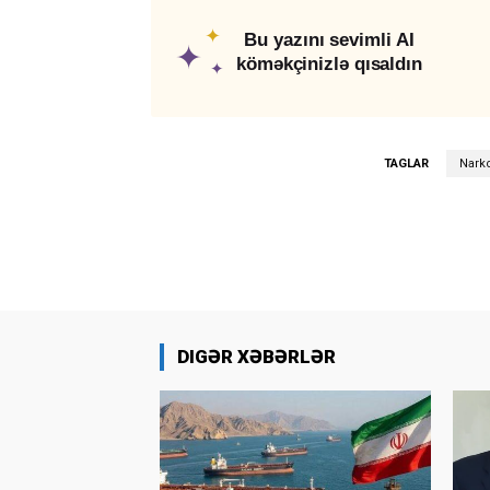
✦
Bu yazını sevimli AI
✦
köməkçinizlə qısaldın
✦
TAGLAR
Narko
DIGƏR XƏBƏRLƏR