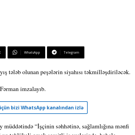
X
WhatsApp
Telegram
yış tələb olunan peşələrin siyahısı təkmilləşdiriləcək.
 Fərman imzalayıb.
r üçün bizi WhatsApp kanalından izlə
ay müddətində “İşçinin səhhətinə, sağlamlığına mənfi