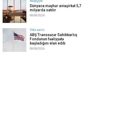
Nəqliyyat
Dünyaca məşhur aviaşirkət 5,7
milyarda satılır
08/08/2026
Ölkə xarici
ABŞ Transxəzər Sahibkarlıq
Fondunun fəaliyyətə
başladığını elan edib
08/08/2026