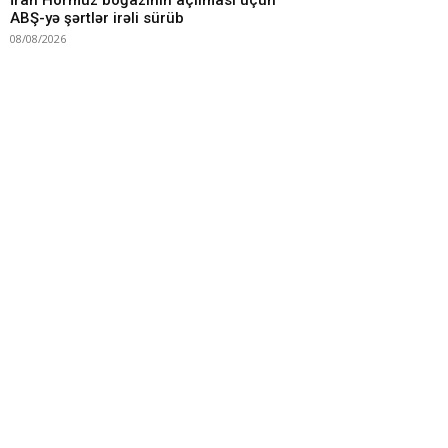
İran Hörmüz boğazının açılması üçün
ABŞ-yə şərtlər irəli sürüb
08/08/2026