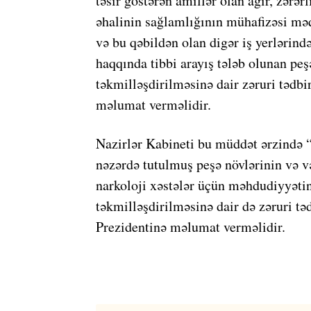
təsir göstərən amillər olan ağır, zərərl
əhalinin sağlamlığının mühafizəsi məqs
və bu qəbildən olan digər iş yerlərind
haqqında tibbi arayış tələb olunan peşə
təkmilləşdirilməsinə dair zəruri tədb
məlumat verməlidir.
Nazirlər Kabineti bu müddət ərzində 
nəzərdə tutulmuş peşə növlərinin və 
narkoloji xəstələr üçün məhdudiyyətin
təkmilləşdirilməsinə dair də zəruri t
Prezidentinə məlumat verməlidir.