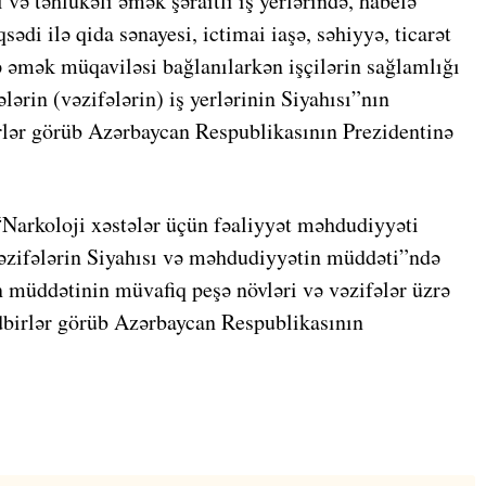
i və təhlükəli əmək şəraitli iş yerlərində, habelə
ədi ilə qida sənayesi, ictimai iaşə, səhiyyə, ticarət
ə əmək müqaviləsi bağlanılarkən işçilərin sağlamlığı
lərin (vəzifələrin) iş yerlərinin Siyahısı”nın
irlər görüb Azərbaycan Respublikasının Prezidentinə
“Narkoloji xəstələr üçün fəaliyyət məhdudiyyəti
vəzifələrin Siyahısı və məhdudiyyətin müddəti”ndə
 müddətinin müvafiq peşə növləri və vəzifələr üzrə
ədbirlər görüb Azərbaycan Respublikasının