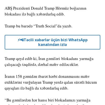
ABŞ Prezidenti Donald Tramp Hörmüz boğazının
blokadası ilə bağlı xəbərdarlıq edib.
Tramp bu barədə “Truth Social”da yazıb.
⚡️📲Təcili xəbərlər üçün bizi WhatsApp
kanalından izlə
Tramp qeyd edib ki, İran gəmiləri blokadanı yarmağa
çalışacağı təqdirdə, dərhal məhv ediləcəklər.
İranın 158 gəmidən ibarət hərbi donanmasını məhv
etdiklərini vurğulayan Tramp yerdə qalan sürətli hücum
qayıqları ilə bağlı da xəbərdarlıq edib.
“Bu gəmilərdən hər hansı biri blokadamızı yarmağa