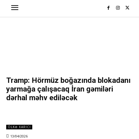
Tramp: Hörmüz boğazında blokadanı
yarmağa çalışacaq İran gəmiləri
dərhal məhv ediləcək
ÖLKƏ XARICI
13/04/2026