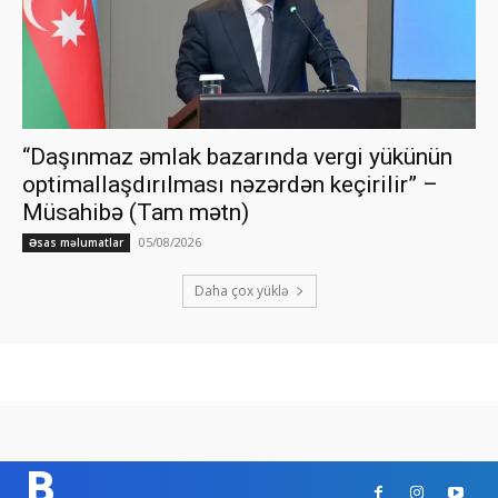
“Daşınmaz əmlak bazarında vergi yükünün
optimallaşdırılması nəzərdən keçirilir” –
Müsahibə (Tam mətn)
05/08/2026
Əsas məlumatlar
Daha çox yüklə
B