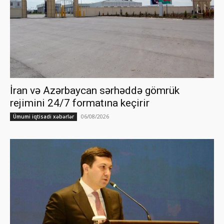
İran və Azərbaycan sərhəddə gömrük
rejimini 24/7 formatına keçirir
06/08/2026
Ümumi iqtisadi xəbərlər