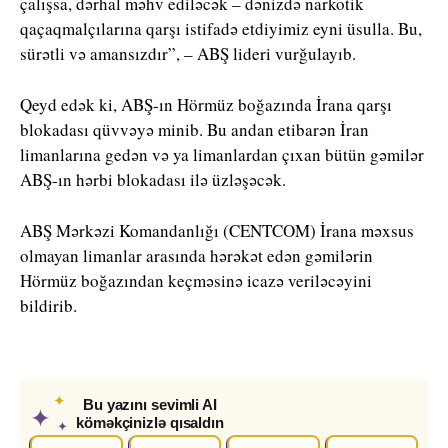
çalışsa, dərhal məhv ediləcək – dənizdə narkotik
qaçaqmalçılarına qarşı istifadə etdiyimiz eyni üsulla. Bu,
sürətli və amansızdır”, – ABŞ lideri vurğulayıb.
Qeyd edək ki, ABŞ-ın Hörmüz boğazında İrana qarşı
blokadası qüvvəyə minib. Bu andan etibarən İran
limanlarına gedən və ya limanlardan çıxan bütün gəmilər
ABŞ-ın hərbi blokadası ilə üzləşəcək.
ABŞ Mərkəzi Komandanlığı (CENTCOM) İrana məxsus
olmayan limanlar arasında hərəkət edən gəmilərin
Hörmüz boğazından keçməsinə icazə veriləcəyini
bildirib.
✦
Bu yazını sevimli AI
✦
köməkçinizlə qısaldın
✦