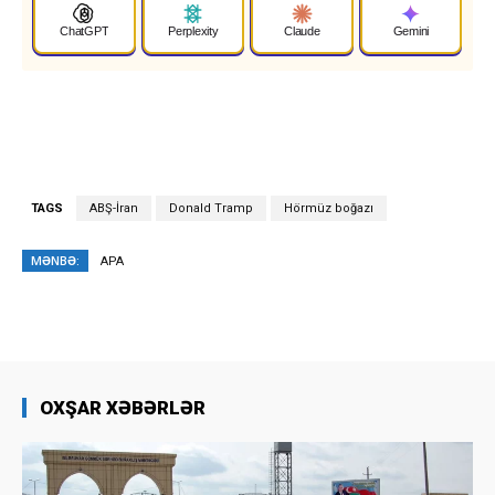
ChatGPT
Perplexity
Claude
Gemini
TAGS
ABŞ-İran
Donald Tramp
Hörmüz boğazı
MƏNBƏ:
APA
OXŞAR XƏBƏRLƏR