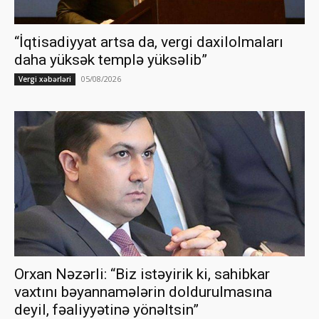
“İqtisadiyyat artsa da, vergi daxilolmaları
daha yüksək templə yüksəlib”
05/08/2026
Vergi xəbərləri
Orxan Nəzərli: “Biz istəyirik ki, sahibkar
vaxtını bəyannamələrin doldurulmasına
deyil, fəaliyyətinə yönəltsin”