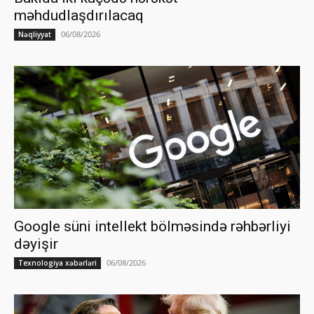
məhdudlaşdırılacaq
06/08/2026
Nəqliyyat
Google süni intellekt bölməsində rəhbərliyi
dəyişir
06/08/2026
Texnologiya xəbərləri