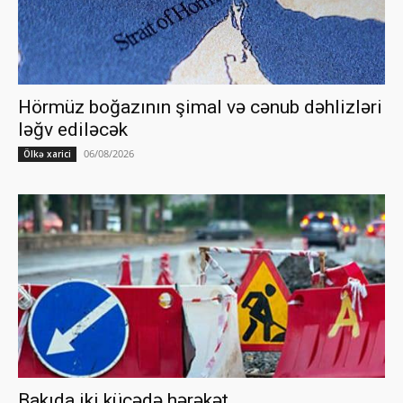
Hörmüz boğazının şimal və cənub dəhlizləri
ləğv ediləcək
06/08/2026
Ölkə xarici
Bakıda iki küçədə hərəkət