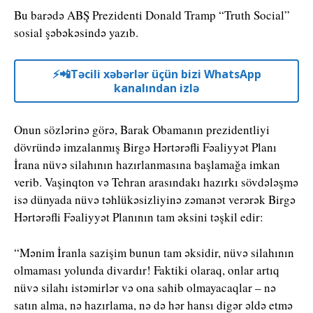
Bu barədə ABŞ Prezidenti Donald Tramp “Truth Social”
sosial şəbəkəsində yazıb.
⚡️📲Təcili xəbərlər üçün bizi WhatsApp
kanalından izlə
Onun sözlərinə görə, Barak Obamanın prezidentliyi
dövründə imzalanmış Birgə Hərtərəfli Fəaliyyət Planı
İrana nüvə silahının hazırlanmasına başlamağa imkan
verib. Vaşinqton və Tehran arasındakı hazırkı sövdələşmə
isə dünyada nüvə təhlükəsizliyinə zəmanət verərək Birgə
Hərtərəfli Fəaliyyət Planının tam əksini təşkil edir:
“Mənim İranla sazişim bunun tam əksidir, nüvə silahının
olmaması yolunda divardır! Faktiki olaraq, onlar artıq
nüvə silahı istəmirlər və ona sahib olmayacaqlar – nə
satın alma, nə hazırlama, nə də hər hansı digər əldə etmə