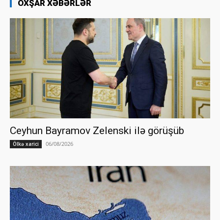
OXŞAR XƏBƏRLƏR
Ceyhun Bayramov Zelenski ilə görüşüb
06/08/2026
Ölkə xarici