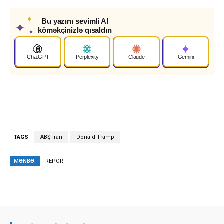
✦
Bu yazını sevimli AI
✦
köməkçinizlə qısaldın
✦
ChatGPT
Perplexity
Claude
Gemini
TAGS
ABŞ-İran
Donald Tramp
MƏNBƏ:
REPORT