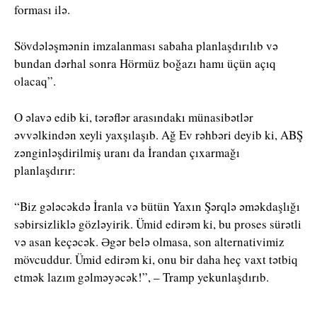
forması ilə.
Sövdələşmənin imzalanması sabaha planlaşdırılıb və
bundan dərhal sonra Hörmüz boğazı hamı üçün açıq
olacaq”.
O əlavə edib ki, tərəflər arasındakı münasibətlər
əvvəlkindən xeyli yaxşılaşıb. Ağ Ev rəhbəri deyib ki, ABŞ
zənginləşdirilmiş uranı da İrandan çıxarmağı
planlaşdırır:
“Biz gələcəkdə İranla və bütün Yaxın Şərqlə əməkdaşlığı
səbirsizliklə gözləyirik. Ümid edirəm ki, bu proses sürətli
və asan keçəcək. Əgər belə olmasa, son alternativimiz
mövcuddur. Ümid edirəm ki, onu bir daha heç vaxt tətbiq
etmək lazım gəlməyəcək!”, – Tramp yekunlaşdırıb.