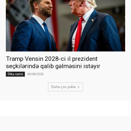
Tramp Vensin 2028-ci il prezident
seçkilərində qalib gəlməsini istəyir
06/08/2026
Ölkə xarici
Daha çox yüklə