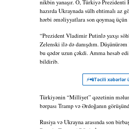
nikbin yanaşır. O, Türkiyə Prezidenti
hazırda Ukraynada sülh ehtimalı az g
hərbi əməliyyatlara son qoymaq üçün f
“Prezident Vladimir Putinlə yaxşı s
Zelenski ilə də danışdım. Düşünürəm ki
bu qədər uzun çəkdi. Amma hesab edir
bildirib.
⚡️📲Təcili xəbərlə
Türkiyənin “Milliyet” qəzetinin məlum
bərpası Tramp və Ərdoğanın görüşünd
Rusiya və Ukrayna arasında son birbaşa