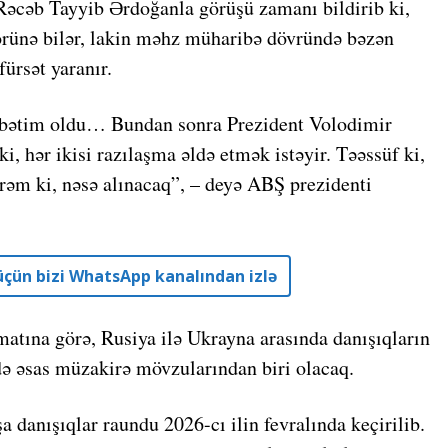
 Rəcəb Tayyib Ərdoğanla görüşü zamanı bildirib ki,
örünə bilər, lakin məhz müharibə dövründə bəzən
ürsət yaranır.
öhbətim oldu… Bundan sonra Prezident Volodimir
, hər ikisi razılaşma əldə etmək istəyir. Təəssüf ki,
əm ki, nəsə alınacaq”, – deyə ABŞ prezidenti
r üçün bizi WhatsApp kanalından izlə
atına görə, Rusiya ilə Ukrayna arasında danışıqların
ə əsas müzakirə mövzularından biri olacaq.
 danışıqlar raundu 2026-cı ilin fevralında keçirilib.