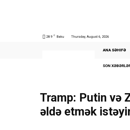
C
28.9
Baku
Thursday, August 6, 2026
ANA SƏHIFƏ
SON XƏBƏRLƏR
Tramp: Putin və 
əldə etmək istəyi