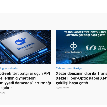
ogiya xəbərləri
Telekommunikasiya
Seek tərtibatçılar üçün API
Xəzər dənizinin dibi ilə Tran
llərinin qiymətlərini
Xəzər Fiber-Optik Kabel Xətt
miyyətli dərəcədə” artırmağı
çəkilişi başa çatıb
laşdırır
06/08/2026
2026