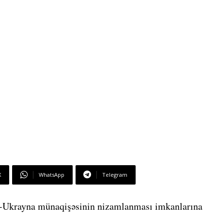
X
WhatsApp
Telegram
-Ukrayna münaqişəsinin nizamlanması imkanlarına