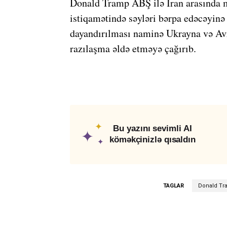
Donald Tramp ABŞ ilə İran arasında m
istiqamətində səyləri bərpa edəcəyinə 
dayandırılması naminə Ukrayna və Avro
razılaşma əldə etməyə çağırıb.
✦
Bu yazını sevimli AI
✦
köməkçinizlə qısaldın
✦
TAGLAR
Donald Tr