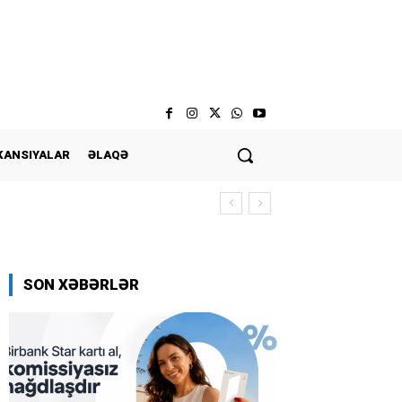
KANSIYALAR
ƏLAQƏ
yasız edin
SON XƏBƏRLƏR