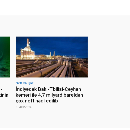
Neft və Qaz
s-
İndiyədək Bakı-Tbilisi-Ceyhan
inin
kəməri ilə 4,7 milyard bareldən
çox neft nəql edilib
06/08/2026