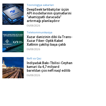
Texnologiya xəbərləri
DeepSeek tərtibatçılar üçün
API modellərinin qiymətlərini
“əhəmiyyətli dərəcədə”
artırmağı planlaşdırır
06/08/2026
Telekommunikasiya
Xəzər dənizinin dibi ilə Trans-
Xəzər Fiber-Optik Kabel
Xəttinin çəkilişi başa çatıb
06/08/2026
Neft və Qaz
İndiyədək Bakı-Tbilisi-Ceyhan
kəməri ilə 4,7 milyard
bareldən çox neft nəql edilib
06/08/2026