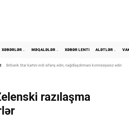
XƏBƏRLƏR
MƏQALƏLƏR
XƏBƏR LENTI
ALƏTLƏR
VA
:
Birbank Star kartını indi sifariş edin, nağdlaşdırmanı komissi
Zelenski razılaşma
rlər