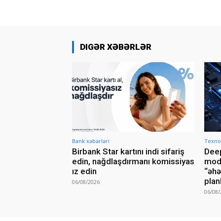
DIGƏR XƏBƏRLƏR
Bank xəbərləri
Texnol
Birbank Star kartını indi sifariş
Deep
edin, nağdlaşdırmanı komissiyas
mode
ız edin
“əhə
plan
06/08/2026
06/08/