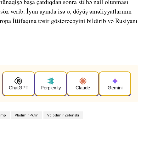
ünaqişə başa çatdıqdan sonra sülhə nail olunması
söz verib. İyun ayında isə o, döyüş əməliyyatlarının
pa İttifaqına təsir göstərəcəyini bildirib və Rusiyanı
ChatGPT
Perplexity
Claude
Gemini
amp
Vladimir Putin
Volodimir Zelenski