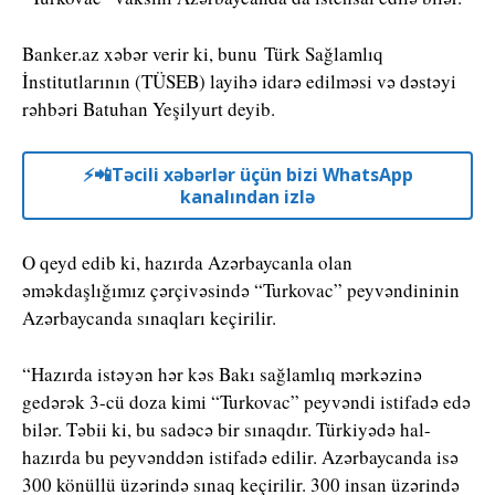
Banker.az xəbər verir ki, bunu Türk Sağlamlıq
İnstitutlarının (TÜSEB) layihə idarə edilməsi və dəstəyi
rəhbəri Batuhan Yeşilyurt deyib.
⚡️📲Təcili xəbərlər üçün bizi WhatsApp
kanalından izlə
O qeyd edib ki, hazırda Azərbaycanla olan
əməkdaşlığımız çərçivəsində “Turkovac” peyvəndininin
Azərbaycanda sınaqları keçirilir.
“Hazırda istəyən hər kəs Bakı sağlamlıq mərkəzinə
gedərək 3-cü doza kimi “Turkovac” peyvəndi istifadə edə
bilər. Təbii ki, bu sadəcə bir sınaqdır. Türkiyədə hal-
hazırda bu peyvənddən istifadə edilir. Azərbaycanda isə
300 könüllü üzərində sınaq keçirilir. 300 insan üzərində