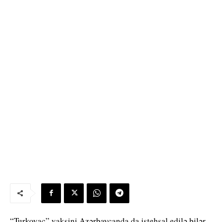
“Turkovac” vaksini Azərbaycanda da istehsal edilə bilər.