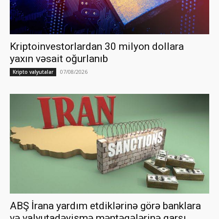
Kriptoinvestorlardan 30 milyon dollara
yaxın vəsait oğurlanıb
07/08/2026
Kripto valyutalar
ABŞ İrana yardım etdiklərinə görə banklara
və valyutadəyişmə məntəqələrinə qarşı