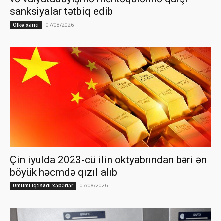
sanksiyalar tətbiq edib
07/08/2026
Ölkə xarici
Çin iyulda 2023-cü ilin oktyabrından bəri ən
böyük həcmdə qızıl alıb
07/08/2026
Ümumi iqtisadi xəbərlər