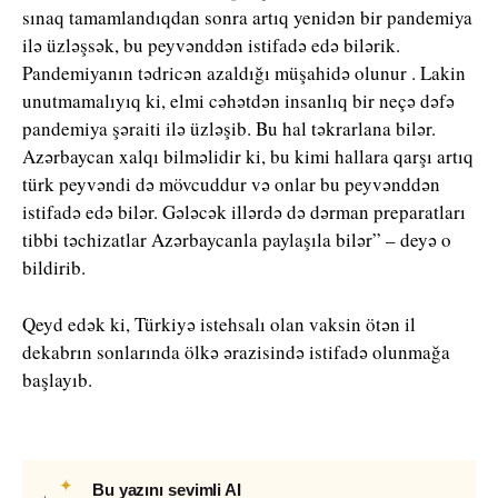
sınaq tamamlandıqdan sonra artıq yenidən bir pandemiya
ilə üzləşsək, bu peyvənddən istifadə edə bilərik.
Pandemiyanın tədricən azaldığı müşahidə olunur . Lakin
unutmamalıyıq ki, elmi cəhətdən insanlıq bir neçə dəfə
pandemiya şəraiti ilə üzləşib. Bu hal təkrarlana bilər.
Azərbaycan xalqı bilməlidir ki, bu kimi hallara qarşı artıq
türk peyvəndi də mövcuddur və onlar bu peyvənddən
istifadə edə bilər. Gələcək illərdə də dərman preparatları
tibbi təchizatlar Azərbaycanla paylaşıla bilər” – deyə o
bildirib.
Qeyd edək ki, Türkiyə istehsalı olan vaksin ötən il
dekabrın sonlarında ölkə ərazisində istifadə olunmağa
başlayıb.
✦
Bu yazını sevimli AI