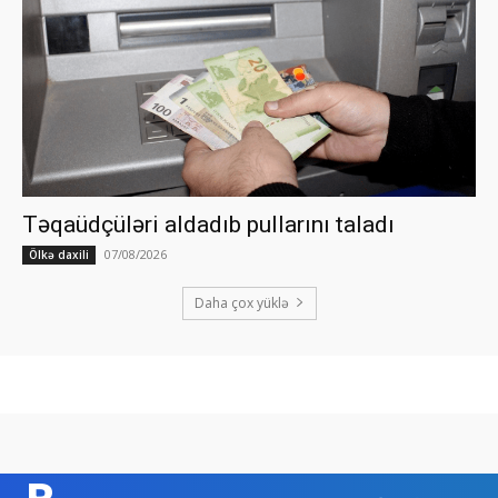
Təqaüdçüləri aldadıb pullarını taladı
07/08/2026
Ölkə daxili
Daha çox yüklə