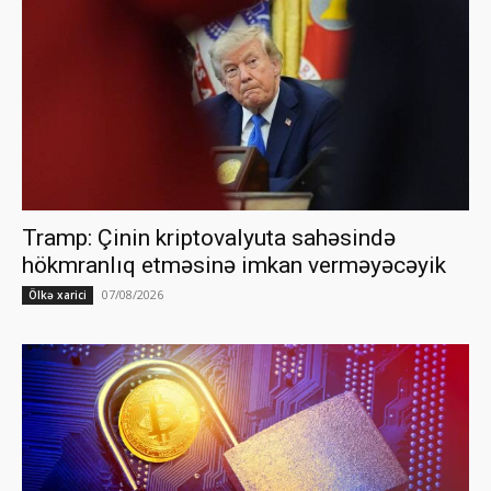
Tramp: Çinin kriptovalyuta sahəsində
hökmranlıq etməsinə imkan verməyəcəyik
07/08/2026
Ölkə xarici