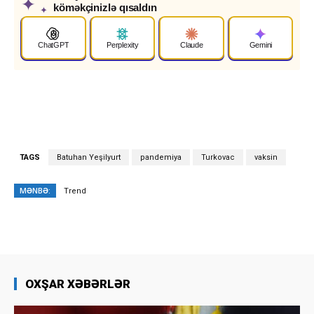
✦
köməkçinizlə qısaldın
✦
ChatGPT
Perplexity
Claude
Gemini
TAGS
Batuhan Yeşilyurt
pandemiya
Turkovac
vaksin
MƏNBƏ:
Trend
OXŞAR XƏBƏRLƏR