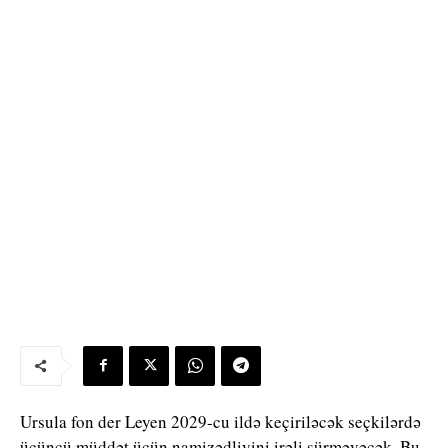
Ursula fon der Leyen 2029-cu ildə keçiriləcək seçkilərdə
üçüncü müddət üçün namizədliyini irəli sürməyəcək. Bu