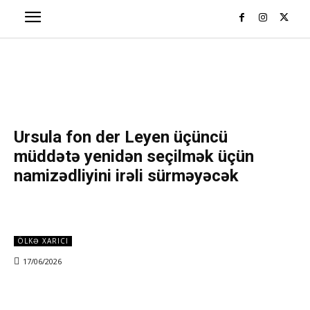
Ursula fon der Leyen üçüncü
müddətə yenidən seçilmək üçün
namizədliyini irəli sürməyəcək
ÖLKƏ XARICI
17/06/2026