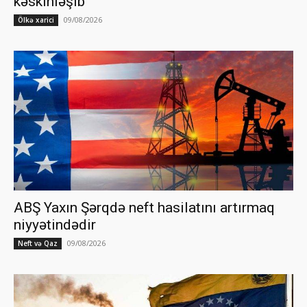
kəskinləşib
09/08/2026
Ölkə xarici
ABŞ Yaxın Şərqdə neft hasilatını artırmaq
niyyətindədir
09/08/2026
Neft və Qaz