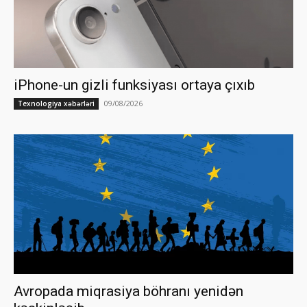
iPhone-un gizli funksiyası ortaya çıxıb
09/08/2026
Texnologiya xəbərləri
Avropada miqrasiya böhranı yenidən