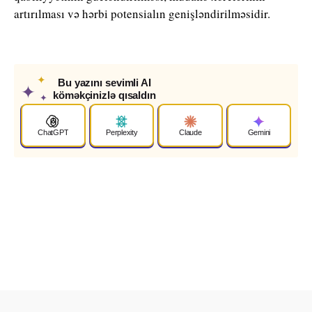
artırılması və hərbi potensialın genişləndirilməsidir.
✦
Bu yazını sevimli AI
✦
köməkçinizlə qısaldın
✦
ChatGPT
Perplexity
Claude
Gemini