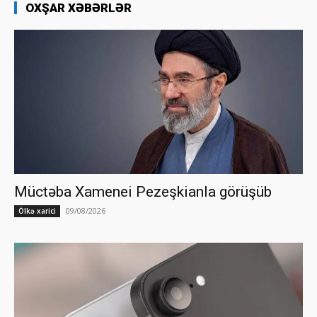
OXŞAR XƏBƏRLƏR
Müctəba Xamenei Pezeşkianla görüşüb
09/08/2026
Ölkə xarici