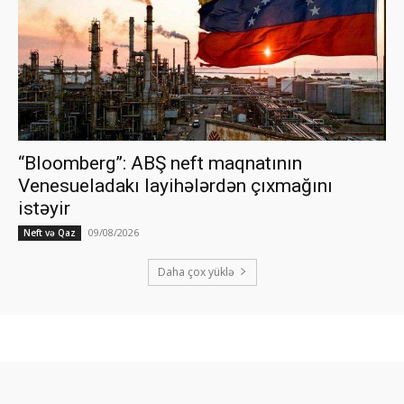
“Bloomberg”: ABŞ neft maqnatının
Venesueladakı layihələrdən çıxmağını
istəyir
09/08/2026
Neft və Qaz
Daha çox yüklə