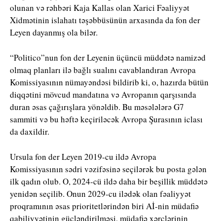
olunan və rəhbəri Kaja Kallas olan Xarici Fəaliyyət
Xidmətinin islahatı təşəbbüsünün arxasında da fon der
Leyen dayanmış ola bilər.
“Politico”nun fon der Leyenin üçüncü müddətə namizəd
olmaq planları ilə bağlı sualını cavablandıran Avropa
Komissiyasının nümayəndəsi bildirib ki, o, hazırda bütün
diqqətini mövcud mandatına və Avropanın qarşısında
duran əsas çağırışlara yönəldib. Bu məsələlərə G7
sammiti və bu həftə keçiriləcək Avropa Şurasının iclası
da daxildir.
Ursula fon der Leyen 2019-cu ildə Avropa
Komissiyasının sədri vəzifəsinə seçilərək bu posta gələn
ilk qadın olub. O, 2024-cü ildə daha bir beşillik müddətə
yenidən seçilib. Onun 2029-cu ilədək olan fəaliyyət
proqramının əsas prioritetlərindən biri Aİ-nin müdafiə
qabiliyyətinin gücləndirilməsi, müdafiə xərclərinin