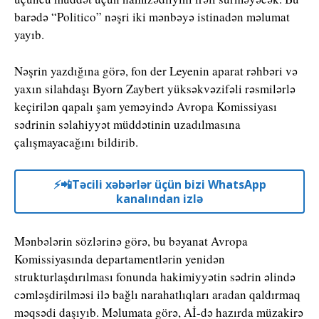
barədə “Politico” nəşri iki mənbəyə istinadən məlumat
yayıb.
Nəşrin yazdığına görə, fon der Leyenin aparat rəhbəri və
yaxın silahdaşı Byorn Zaybert yüksəkvəzifəli rəsmilərlə
keçirilən qapalı şam yeməyində Avropa Komissiyası
sədrinin səlahiyyət müddətinin uzadılmasına
çalışmayacağını bildirib.
⚡️📲Təcili xəbərlər üçün bizi WhatsApp
kanalından izlə
Mənbələrin sözlərinə görə, bu bəyanat Avropa
Komissiyasında departamentlərin yenidən
strukturlaşdırılması fonunda hakimiyyətin sədrin əlində
cəmləşdirilməsi ilə bağlı narahatlıqları aradan qaldırmaq
məqsədi daşıyıb. Məlumata görə, Aİ-də hazırda müzakirə