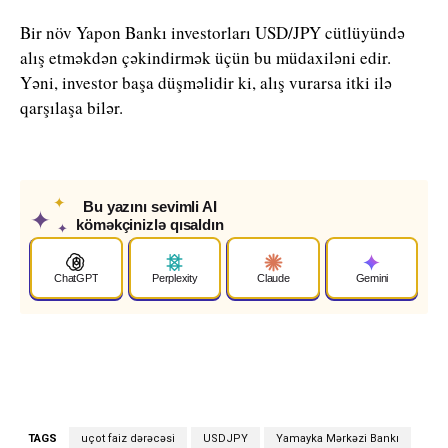
Bir növ Yapon Bankı investorları USD/JPY cütlüyündə
alış etməkdən çəkindirmək üçün bu müdaxiləni edir.
Yəni, investor başa düşməlidir ki, alış vurarsa itki ilə
qarşılaşa bilər.
✦
Bu yazını sevimli AI
✦
köməkçinizlə qısaldın
✦
ChatGPT
Perplexity
Claude
Gemini
TAGS
uçot faiz dərəcəsi
USDJPY
Yamayka Mərkəzi Bankı