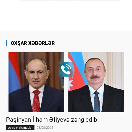
OXŞAR XƏBƏRLƏR
Paşinyan İlham Əliyevə zəng edib
08/08/2026
Əsas məlumatlar