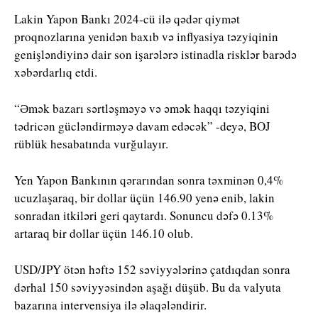
Lakin Yapon Bankı 2024-cü ilə qədər qiymət
proqnozlarına yenidən baxıb və inflyasiya təzyiqinin
genişləndiyinə dair son işarələrə istinadla risklər barədə
xəbərdarlıq etdi.
“Əmək bazarı sərtləşməyə və əmək haqqı təzyiqini
tədricən gücləndirməyə davam edəcək” -deyə, BOJ
rüblük hesabatında vurğulayır.
Yen Yapon Bankının qərarından sonra təxminən 0,4%
ucuzlaşaraq, bir dollar üçün 146.90 yenə enib, lakin
sonradan itkiləri geri qaytardı. Sonuncu dəfə 0.13%
artaraq bir dollar üçün 146.10 olub.
USD/JPY ötən həftə 152 səviyyələrinə çatdıqdan sonra
dərhal 150 səviyyəsindən aşağı düşüb. Bu da valyuta
bazarına intervensiya ilə əlaqələndirir.