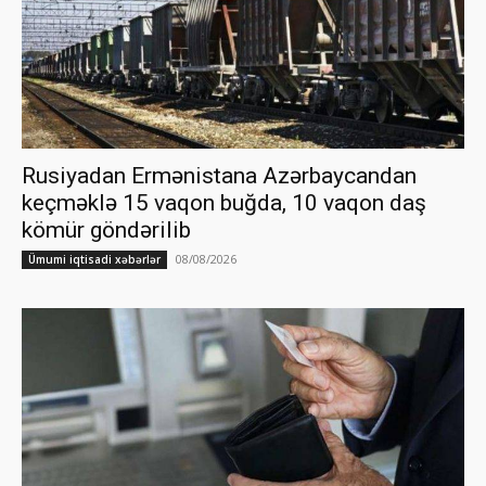
Rusiyadan Ermənistana Azərbaycandan
keçməklə 15 vaqon buğda, 10 vaqon daş
kömür göndərilib
08/08/2026
Ümumi iqtisadi xəbərlər