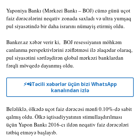
Yaponiya Bankı (Mərkəzi Bankı – BOJ) cümə günü uçot
faiz dərəcələrini neqativ zonada saxladı və ultra yumşaq
pul siyasətində bir daha israrını nümayiş etirmiş oldu.
Banker.az xəbər verir ki, BOJ resessiyanın möhkəm
canlanma perspektivlərini zəiflətməsi ilə əlaqədar olaraq,
pul siyasətini sərtləşdirən qlobal mərkəzi banklardan
fərqli mövqedə dayanmış oldu.
⚡️📲Təcili xəbərlər üçün bizi WhatsApp
kanalından izlə
Beləliklə, ölkədə uçot faiz dərəcəsi mənfi 0.10%-də sabit
qalmış oldu. Ölkə iqtisadiyyatının stimullaşdırılması
üçün Yapon Bankı 2016-cı ildən neqativ faiz dərəcələri
tətbiq etməyə başlayıb.