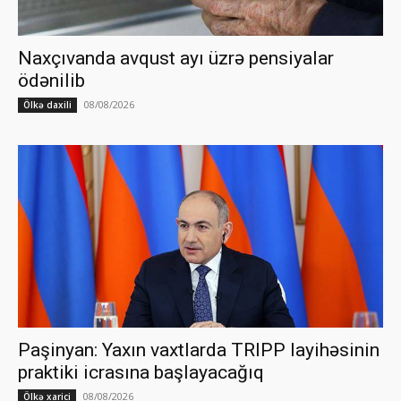
Naxçıvanda avqust ayı üzrə pensiyalar
ödənilib
08/08/2026
Ölkə daxili
Paşinyan: Yaxın vaxtlarda TRIPP layihəsinin
praktiki icrasına başlayacağıq
08/08/2026
Ölkə xarici