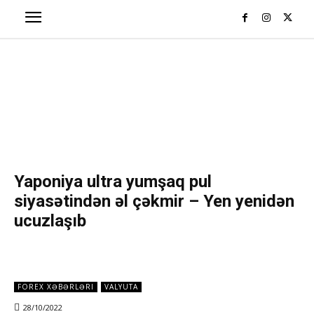
Yaponiya ultra yumşaq pul
siyasətindən əl çəkmir – Yen yenidən
ucuzlaşıb
FOREX XƏBƏRLƏRI
VALYUTA
28/10/2022