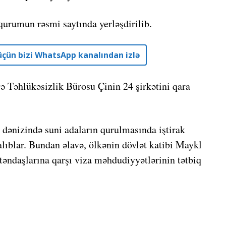
qurumun rəsmi saytında yerləşdirilib.
r üçün bizi WhatsApp kanalından izlə
ə Təhlükəsizlik Bürosu Çinin 24 şirkətini qara
n dənizində suni adaların qurulmasında iştirak
alıblar. Bundan əlavə, ölkənin dövlət katibi Maykl
təndaşlarına qarşı viza məhdudiyyətlərinin tətbiq