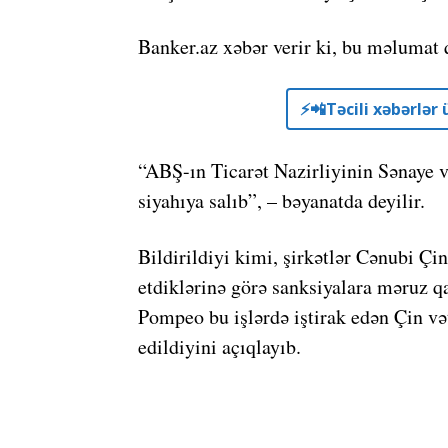
Banker.az xəbər verir ki, bu məlumat 
⚡️📲Təcili xəbərlə
“ABŞ-ın Ticarət Nazirliyinin Sənaye v
siyahıya salıb”, – bəyanatda deyilir.
Bildirildiyi kimi, şirkətlər Cənubi Çi
etdiklərinə görə sanksiyalara məruz q
Pompeo bu işlərdə iştirak edən Çin və
edildiyini açıqlayıb.