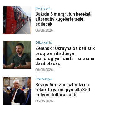
Nəqliyyat
Bakıda 6 marşrutun hərəkəti
alternativ küçələrlə təşkil
ediləcək
06/08/2026
Ölkə xarici
Zelenski: Ukrayna öz ballistik
proqramı ilə dünya
texnologiya liderləri sırasına
daxil olacaq
06/08/2026
İnvestisiya
Bezos Amazon səhmlərini
rekorda yaxın qiymətlə 350
milyon dollara satıb
06/08/2026