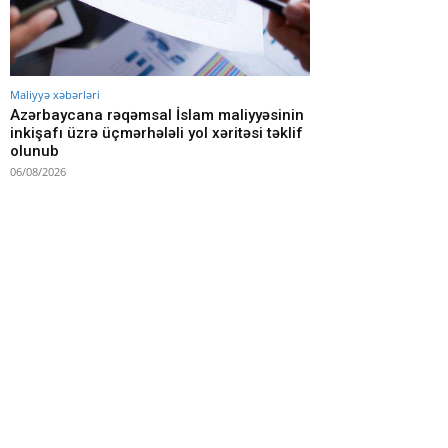
Maliyyə xəbərləri
Azərbaycana rəqəmsal İslam maliyyəsinin
inkişafı üzrə üçmərhələli yol xəritəsi təklif
olunub
06/08/2026