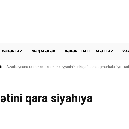
XƏBƏRLƏR
MƏQALƏLƏR
XƏBƏR LENTI
ALƏTLƏR
VA
:
Azərbaycana rəqəmsal İslam maliyyəsinin inkişafı üzrə üçmərhələli yol xərit
ətini qara siyahıya