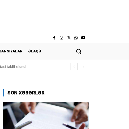
KANSIYALAR
ƏLAQƏ
əsi təklif olunub
SON XƏBƏRLƏR