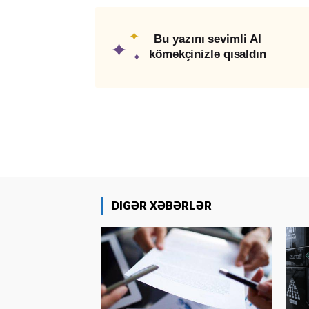
✦
Bu yazını sevimli AI
✦
köməkçinizlə qısaldın
✦
DIGƏR XƏBƏRLƏR