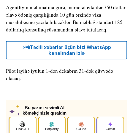
Agentliyin məlumatına görə, müraciət edənlər 750 dollar
əlavə ödəniş qarşılığında 10 gün ərzində viza
müsahibəsinə yazıla biləcəklər. Bu məbləğ standart 185
dollarlıq konsulluq rüsumundan əlavə tutulacaq.
⚡️📲Təcili xəbərlər üçün bizi WhatsApp
kanalından izlə
Pilot layihə iyulun 1-dən dekabrın 31-dək qüvvədə
olacaq.
✦
Bu yazını sevimli AI
✦
köməkçinizlə qısaldın
✦
ChatGPT
Perplexity
Claude
Gemini