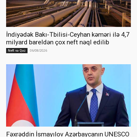
İndiyədək Bakı-Tbilisi-Ceyhan kəməri ilə 4,7
milyard bareldən çox neft nəql edilib
06/08/2026
Neft və Qaz
Fəxrəddin İsmayılov Azərbaycanın UNESCO