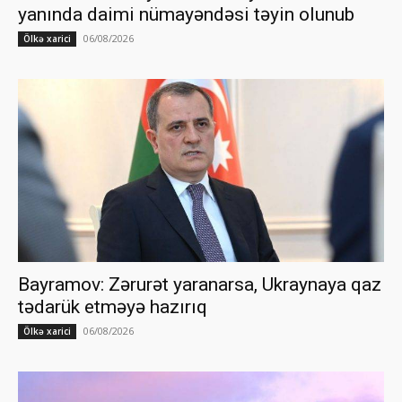
yanında daimi nümayəndəsi təyin olunub
06/08/2026
Ölkə xarici
Bayramov: Zərurət yaranarsa, Ukraynaya qaz
tədarük etməyə hazırıq
06/08/2026
Ölkə xarici