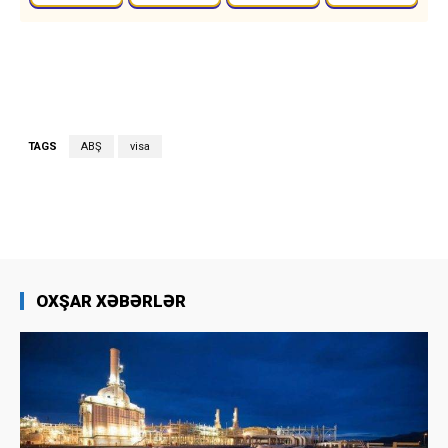
TAGS
ABŞ
visa
OXŞAR XƏBƏRLƏR