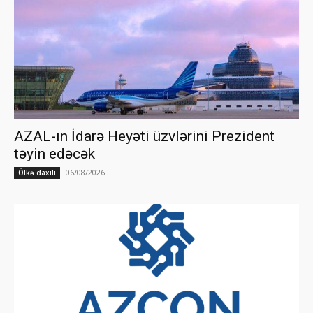
AZAL-ın İdarə Heyəti üzvlərini Prezident
təyin edəcək
06/08/2026
Ölkə daxili