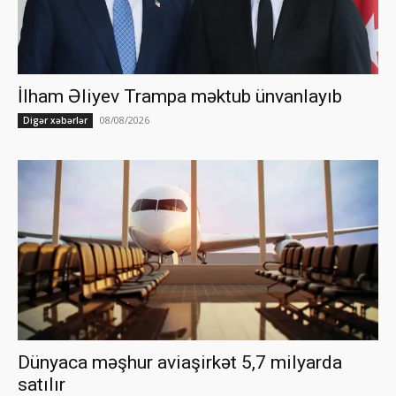
İlham Əliyev Trampa məktub ünvanlayıb
08/08/2026
Digər xəbərlər
Dünyaca məşhur aviaşirkət 5,7 milyarda
satılır