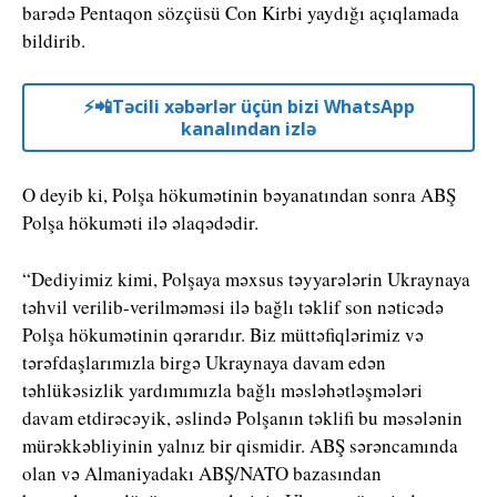
barədə Pentaqon sözçüsü Con Kirbi yaydığı açıqlamada
bildirib.
⚡️📲Təcili xəbərlər üçün bizi WhatsApp
kanalından izlə
O deyib ki, Polşa hökumətinin bəyanatından sonra ABŞ
Polşa hökuməti ilə əlaqədədir.
“Dediyimiz kimi, Polşaya məxsus təyyarələrin Ukraynaya
təhvil verilib-verilməməsi ilə bağlı təklif son nəticədə
Polşa hökumətinin qərarıdır. Biz müttəfiqlərimiz və
tərəfdaşlarımızla birgə Ukraynaya davam edən
təhlükəsizlik yardımımızla bağlı məsləhətləşmələri
davam etdirəcəyik, əslində Polşanın təklifi bu məsələnin
mürəkkəbliyinin yalnız bir qismidir. ABŞ sərəncamında
olan və Almaniyadakı ABŞ/NATO bazasından