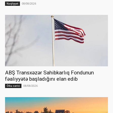
08/08/2026
Nəqliyyat
ABŞ Transxəzər Sahibkarlıq Fondunun
fəaliyyətə başladığını elan edib
08/08/2026
Ölkə xarici