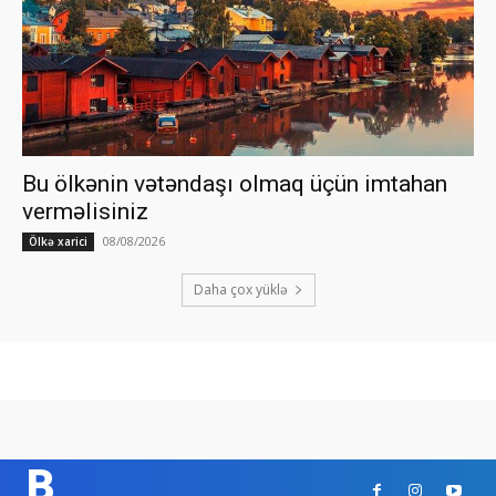
Bu ölkənin vətəndaşı olmaq üçün imtahan
verməlisiniz
08/08/2026
Ölkə xarici
Daha çox yüklə
B