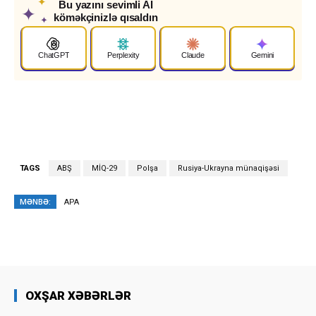
✦
Bu yazını sevimli AI
✦
köməkçinizlə qısaldın
✦
ChatGPT
Perplexity
Claude
Gemini
TAGS
ABŞ
MİQ-29
Polşa
Rusiya-Ukrayna münaqişəsi
MƏNBƏ:
APA
OXŞAR XƏBƏRLƏR