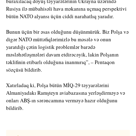
buraxılacaq döyüş təyyarələrinin Ukrayna üzərində
Rusiya ilə mübahisəli hava məkanına uçmaq perspektivi
bütün NATO alyansı üçün ciddi narahatlıq yaradır.
Bunun üçün bir əsas olduğunu düşünmürük. Biz Polşa və
digər NATO müttəfiqlərimizlə bu məsələ və onun
yaratdığı çətin logistik problemlər barədə
məsləhətləşmələri davam etdirəcəyik, lakin Polşanın
təklifinin etibarlı olduğuna inanmırıq”, – Pentaqon
sözçüsü bildirib.
Xatırladaq ki, Polşa bütün MİQ-29 təyyarələrini
Almaniyadakı Ramşteyn aviabazasına yerləşdirməyə və
onları ABŞ-ın sərəncamına verməyə hazır olduğunu
bildirib.