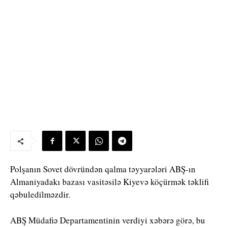
Polşanın Sovet dövründən qalma təyyarələri ABŞ-ın
Almaniyadakı bazası vasitəsilə Kiyevə köçürmək təklifi
qəbuledilməzdir.
ABŞ Müdafiə Departamentinin verdiyi xəbərə görə, bu