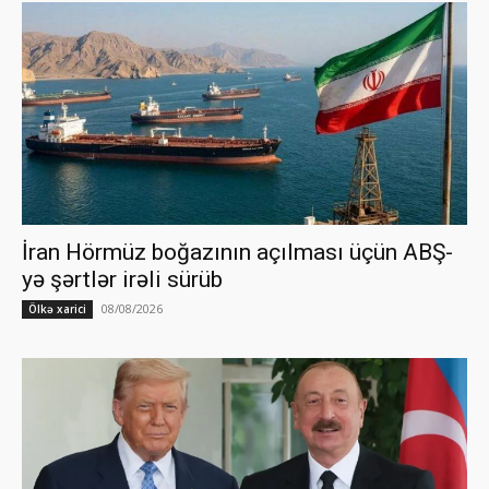
İran Hörmüz boğazının açılması üçün ABŞ-
yə şərtlər irəli sürüb
08/08/2026
Ölkə xarici