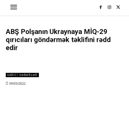
ABŞ Polşanın Ukraynaya MİQ-29
qırıcıları göndərmək təklifini rədd
edir
XARICI XƏBƏRLƏR
09/03/2022