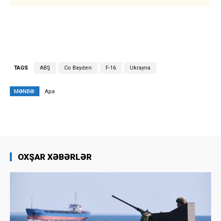
TAGS
ABŞ
Co Bayden
F-16
Ukrayna
MƏNBƏ:
Apa
OXŞAR XƏBƏRLƏR