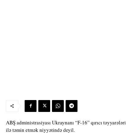
ABŞ administrasiyası Ukraynanı “F-16” qırıcı təyyarələri
ilə təmin etmək niyyətində deyil.