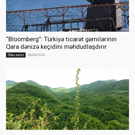
“Bloomberg”: Türkiyə ticarət gəmilərinin
Qara dənizə keçidini məhdudlaşdırır
08/08/2026
Ölkə xarici