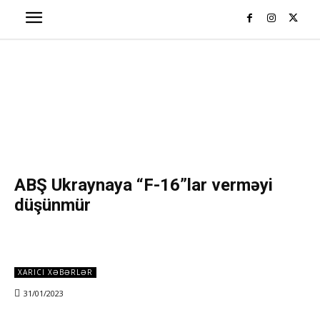
ABŞ Ukraynaya “F-16”lar verməyi
düşünmür
XARICI XƏBƏRLƏR
31/01/2023