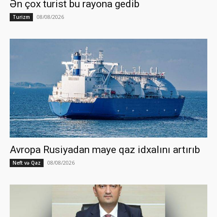
Ən çox turist bu rayona gedib
08/08/2026
Turizm
Avropa Rusiyadan maye qaz idxalını artırıb
08/08/2026
Neft və Qaz