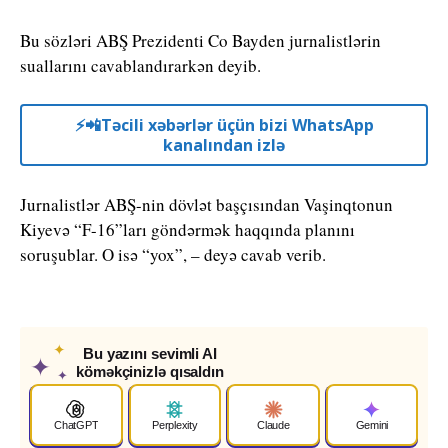
Bu sözləri ABŞ Prezidenti Co Bayden jurnalistlərin
suallarını cavablandırarkən deyib.
⚡️📲Təcili xəbərlər üçün bizi WhatsApp
kanalından izlə
Jurnalistlər ABŞ-nin dövlət başçısından Vaşinqtonun
Kiyevə “F-16”ları göndərmək haqqında planını
soruşublar. O isə “yox”, – deyə cavab verib.
✦
Bu yazını sevimli AI
✦
köməkçinizlə qısaldın
✦
ChatGPT
Perplexity
Claude
Gemini