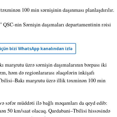
 təxminən 100 min sərnişinin daşınması planlaşdırılır.
 QSC-nin Sərnişin daşımaları departamentinin rəisi
r üçün bizi WhatsApp kanalından izlə
ı marşrutu üzrə sərnişin daşımalarının bərpası iki
zm, həm də regionlararası əlaqələrin inkişafı
ilisi–Bakı marşrutu üzrə illik təxminən 100 min
və səfər müddəti ilə bağlı məqamları da qeyd edib:
nən 50 km/saat olacaq. Qardabani–Tbilisi hissəsində