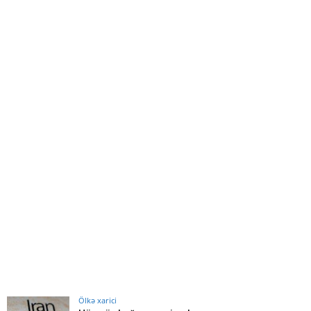
Ölkə xarici