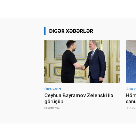
DIGƏR XƏBƏRLƏR
Ölkə xarici
Ölkə x
Ceyhun Bayramov Zelenski ilə
Hörm
görüşüb
cənu
06/08/2026
06/08/