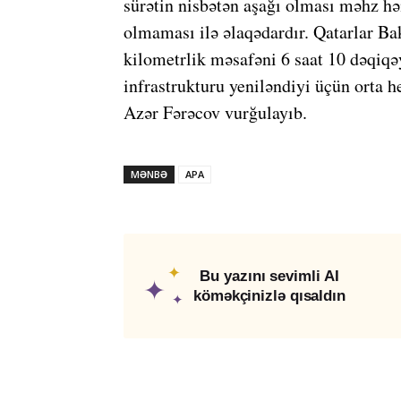
sürətin nisbətən aşağı olması məhz hə
olmaması ilə əlaqədardır. Qatarlar B
kilometrlik məsafəni 6 saat 10 dəqiqə
infrastrukturu yeniləndiyi üçün orta h
Azər Fərəcov vurğulayıb.
MƏNBƏ
APA
✦
Bu yazını sevimli AI
✦
köməkçinizlə qısaldın
✦