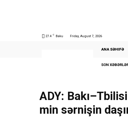
C
27.4
Baku
Friday, August 7, 2026
ANA SƏHIFƏ
SON XƏBƏRLƏR
ADY: Bakı–Tbilisi 
min sərnişin daş