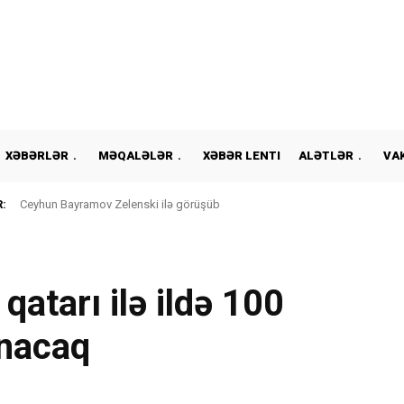
XƏBƏRLƏR
MƏQALƏLƏR
XƏBƏR LENTI
ALƏTLƏR
VA
:
Ceyhun Bayramov Zelenski ilə görüşüb
qatarı ilə ildə 100
ınacaq