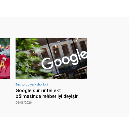
Texnologiya xəbərləri
Google süni intellekt
bölməsində rəhbərliyi dəyişir
06/08/2026