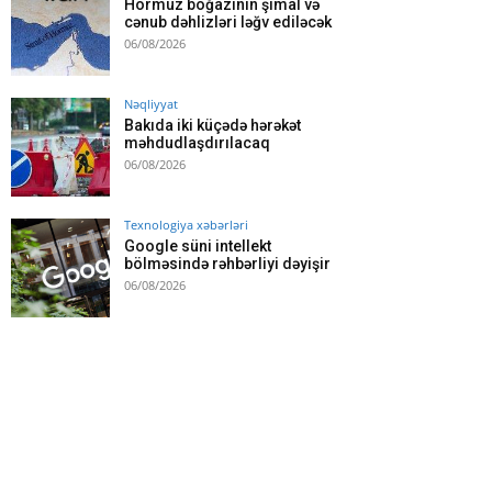
Hörmüz boğazının şimal və
cənub dəhlizləri ləğv ediləcək
06/08/2026
Nəqliyyat
Bakıda iki küçədə hərəkət
məhdudlaşdırılacaq
06/08/2026
Texnologiya xəbərləri
Google süni intellekt
bölməsində rəhbərliyi dəyişir
06/08/2026