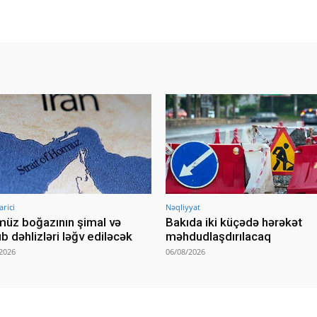
arici
Nəqliyyat
üz boğazının şimal və
Bakıda iki küçədə hərəkət
b dəhlizləri ləğv ediləcək
məhdudlaşdırılacaq
2026
06/08/2026