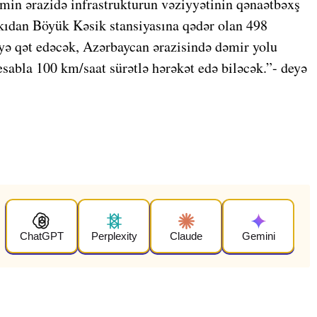
min ərazidə infrastrukturun vəziyyətinin qənaətbəxş
akıdan Böyük Kəsik stansiyasına qədər olan 498
yə qət edəcək, Azərbaycan ərazisində dəmir yolu
esabla 100 km/saat sürətlə hərəkət edə biləcək.”- deyə
ChatGPT
Perplexity
Claude
Gemini