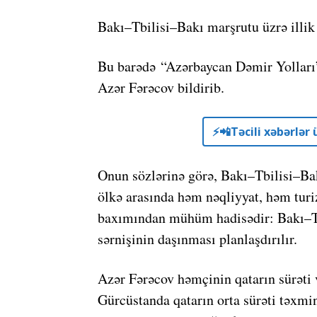
Bakı–Tbilisi–Bakı marşrutu üzrə illik
Bu barədə “Azərbaycan Dəmir Yolları”
Azər Fərəcov bildirib.
⚡️📲Təcili xəbərlə
Onun sözlərinə görə, Bakı–Tbilisi–Bak
ölkə arasında həm nəqliyyat, həm turi
baxımından mühüm hadisədir: Bakı–Tb
sərnişinin daşınması planlaşdırılır.
Azər Fərəcov həmçinin qatarın sürəti 
Gürcüstanda qatarın orta sürəti təxmi