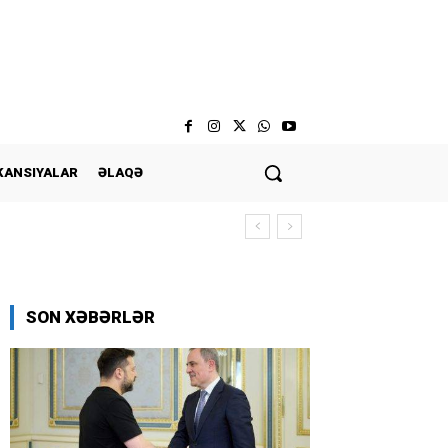
KANSIYALAR
ƏLAQƏ
SON XƏBƏRLƏR