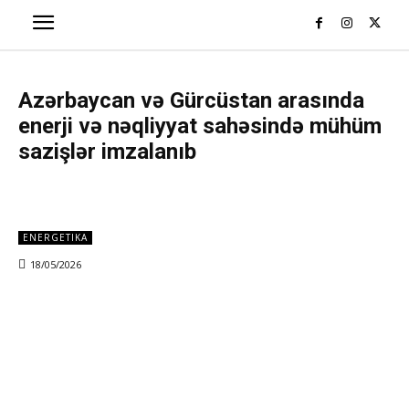
Azərbaycan və Gürcüstan arasında
enerji və nəqliyyat sahəsində mühüm
sazişlər imzalanıb
ENERGETIKA
18/05/2026