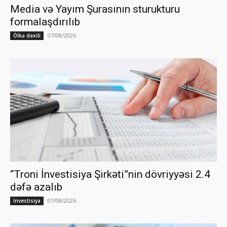
Media və Yayım Şurasının sturukturu
formalaşdırılıb
07/08/2026
Ölkə daxili
“Troni İnvestisiya Şirkəti”nin dövriyyəsi 2.4
dəfə azalıb
07/08/2026
İnvestisiya