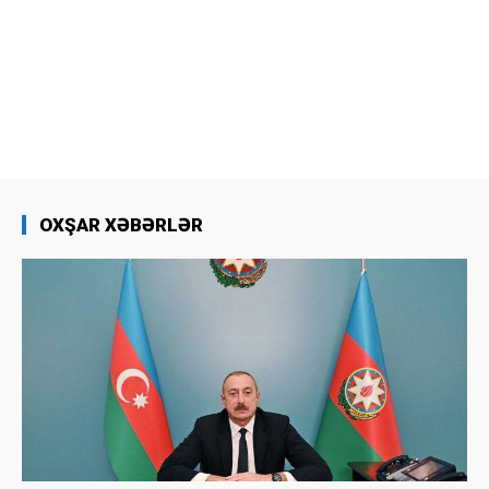
OXŞAR XƏBƏRLƏR