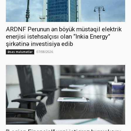
ARDNF Perunun ən böyük müstəqil elektrik
enerjisi istehsalçısı olan “Inkia Energy”
şirkətinə investisiya edib
07/08/2026
Əsas məlumatlar