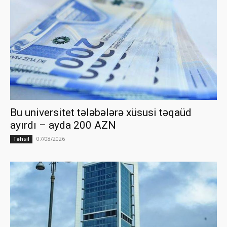
Bu universitet tələbələrə xüsusi təqaüd
ayırdı – ayda 200 AZN
07/08/2026
Təhsil