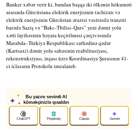
Banker xəbər verir ki, bundan başqa iki ölkənin hökuməti
arasında Gürcüstana elektrik enerjisinin təchizatı və
elektrik enerjisinin Gürcüstan ərazisi vasitəsilə tranziti
barədə Saziş və “Bakı–Tbilisi–Qars” yeni dəmir yolu
xətti layihəsinin həyata keçirilməsi çərçivəsində
Marabda–Türkiyə Respublikası sərhədinə qədər
(Kartsaxi) dəmir yolu sahəsinin reabilitasiyası,
rekonstruksiyası, inşası üzrə Koordinasiya Şurasının 41-
ci iclasının Protokolu imzalanıb.
✦
Bu yazını sevimli AI
✦
köməkçinizlə qısaldın
✦
ChatGPT
Perplexity
Claude
Gemini