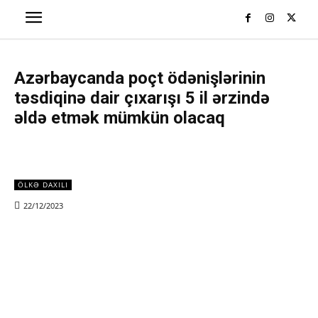
Azərbaycanda poçt ödənişlərinin
təsdiqinə dair çıxarışı 5 il ərzində
əldə etmək mümkün olacaq
ÖLKƏ DAXILI
22/12/2023