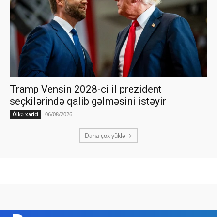
Tramp Vensin 2028-ci il prezident
seçkilərində qalib gəlməsini istəyir
06/08/2026
Ölkə xarici
Daha çox yüklə