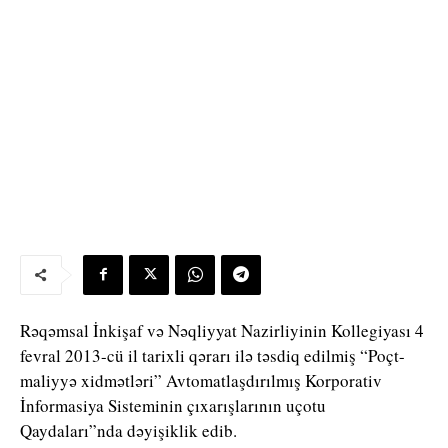
Rəqəmsal İnkişaf və Nəqliyyat Nazirliyinin Kollegiyası 4
fevral 2013-cü il tarixli qərarı ilə təsdiq edilmiş “Poçt-
maliyyə xidmətləri” Avtomatlaşdırılmış Korporativ
İnformasiya Sisteminin çıxarışlarının uçotu
Qaydaları”nda dəyişiklik edib.