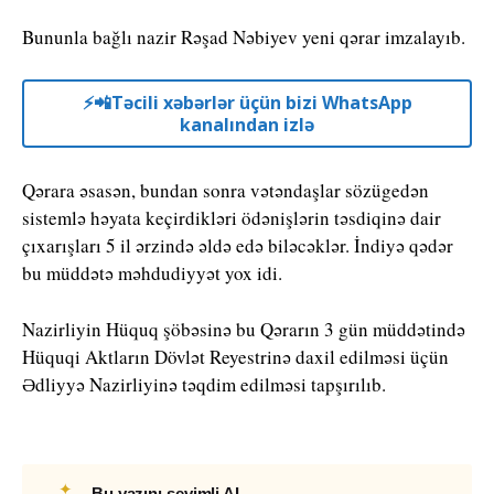
Bununla bağlı nazir Rəşad Nəbiyev yeni qərar imzalayıb.
⚡️📲Təcili xəbərlər üçün bizi WhatsApp
kanalından izlə
Qərara əsasən, bundan sonra vətəndaşlar sözügedən
sistemlə həyata keçirdikləri ödənişlərin təsdiqinə dair
çıxarışları 5 il ərzində əldə edə biləcəklər. İndiyə qədər
bu müddətə məhdudiyyət yox idi.
Nazirliyin Hüquq şöbəsinə bu Qərarın 3 gün müddətində
Hüquqi Aktların Dövlət Reyestrinə daxil edilməsi üçün
Ədliyyə Nazirliyinə təqdim edilməsi tapşırılıb.
✦
Bu yazını sevimli AI