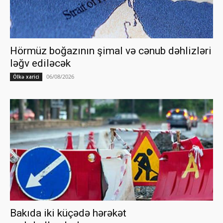
Hörmüz boğazının şimal və cənub dəhlizləri
ləğv ediləcək
06/08/2026
Ölkə xarici
Bakıda iki küçədə hərəkət