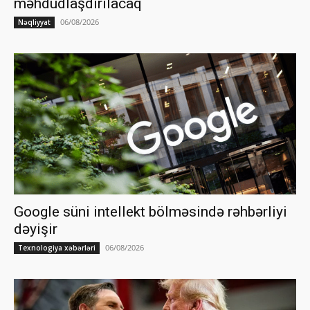
məhdudlaşdırılacaq
06/08/2026
Nəqliyyat
Google süni intellekt bölməsində rəhbərliyi
dəyişir
06/08/2026
Texnologiya xəbərləri