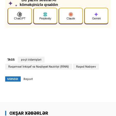
✦
köməkçinizlə qısaldın
✦
ChatGPT
Perplexity
Claude
Gemini
TAGS
poçt ödənişləri
Rəqəmsal İnkişaf və Nəqliyyat Nazirliyi (RİNN)
Rəşad Nəbiyev
MƏNBƏ:
Report
OXŞAR XƏBƏRLƏR