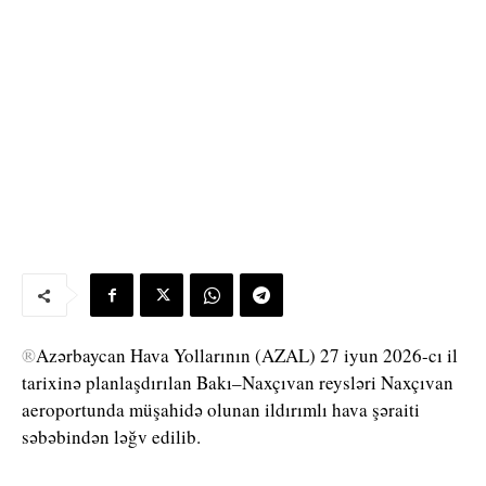
®
Azərbaycan Hava Yollarının (AZAL) 27 iyun 2026-cı il
tarixinə planlaşdırılan Bakı–Naxçıvan reysləri Naxçıvan
aeroportunda müşahidə olunan ildırımlı hava şəraiti
səbəbindən ləğv edilib.