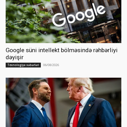
Google süni intellekt bölməsində rəhbərliyi
dəyişir
06/08/2026
Texnologiya xəbərləri