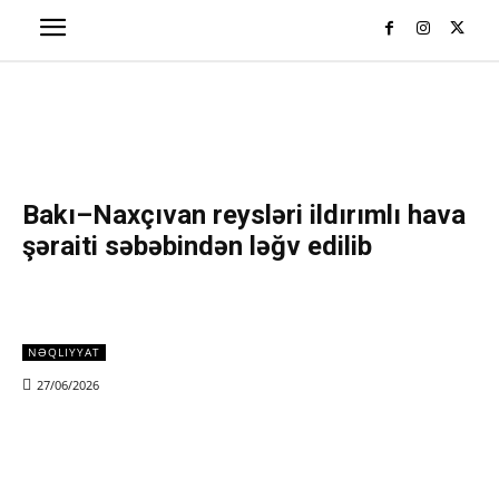
Bakı–Naxçıvan reysləri ildırımlı hava
şəraiti səbəbindən ləğv edilib
NƏQLIYYAT
27/06/2026