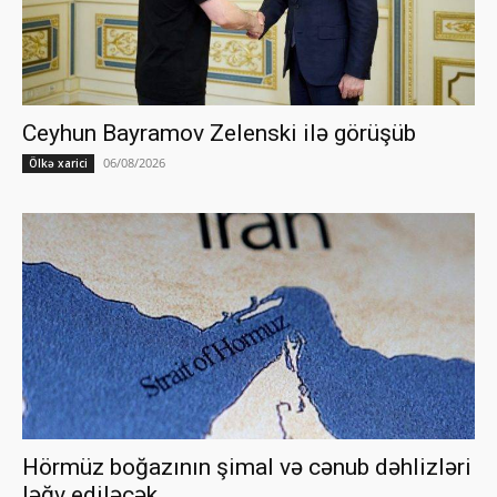
Ceyhun Bayramov Zelenski ilə görüşüb
06/08/2026
Ölkə xarici
Hörmüz boğazının şimal və cənub dəhlizləri
ləğv ediləcək