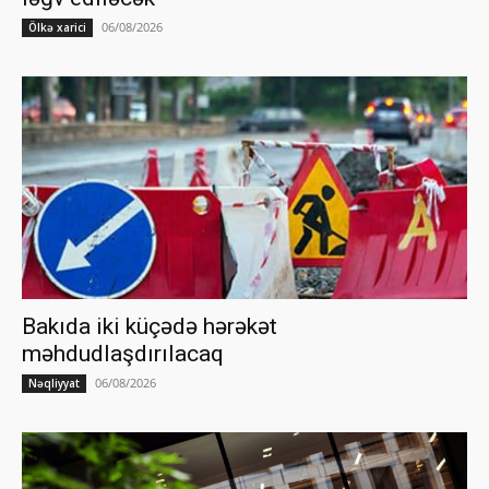
06/08/2026
Ölkə xarici
Bakıda iki küçədə hərəkət
məhdudlaşdırılacaq
06/08/2026
Nəqliyyat