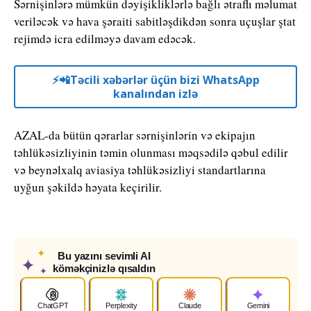
Sərnişinlərə mümkün dəyişikliklərlə bağlı ətraflı məlumat
veriləcək və hava şəraiti sabitləşdikdən sonra uçuşlar ştat
rejimdə icra edilməyə davam edəcək.
⚡️📲Təcili xəbərlər üçün bizi WhatsApp
kanalından izlə
AZAL-da bütün qərarlar sərnişinlərin və ekipajın
təhlükəsizliyinin təmin olunması məqsədilə qəbul edilir
və beynəlxalq aviasiya təhlükəsizliyi standartlarına
uyğun şəkildə həyata keçirilir.
✦
Bu yazını sevimli AI
✦
köməkçinizlə qısaldın
✦
ChatGPT
Perplexity
Claude
Gemini