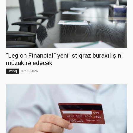
“Legion Financial” yeni istiqraz buraxılışını
müzakirə edəcək
07/08/2026
Lizinq