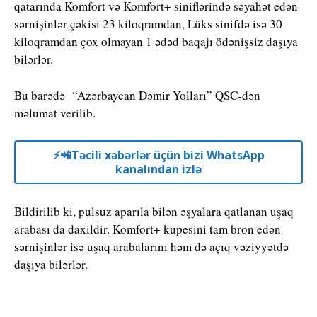
qatarında Komfort və Komfort+ siniflərində səyahət edən
sərnişinlər çəkisi 23 kiloqramdan, Lüks sinifdə isə 30
kiloqramdan çox olmayan 1 ədəd baqajı ödənişsiz daşıya
bilərlər.
Bu barədə “Azərbaycan Dəmir Yolları” QSC-dən
məlumat verilib.
⚡️📲Təcili xəbərlər üçün bizi WhatsApp
kanalından izlə
Bildirilib ki, pulsuz aparıla bilən əşyalara qatlanan uşaq
arabası da daxildir. Komfort+ kupesini tam bron edən
sərnişinlər isə uşaq arabalarını həm də açıq vəziyyətdə
daşıya bilərlər.