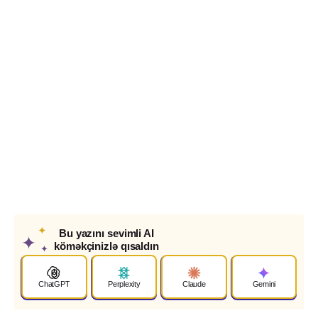
✦
Bu yazını sevimli AI
✦
köməkçinizlə qısaldın
✦
ChatGPT
Perplexity
Claude
Gemini