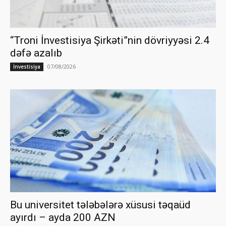
“Troni İnvestisiya Şirkəti”nin dövriyyəsi 2.4
dəfə azalıb
07/08/2026
İnvestisiya
Bu universitet tələbələrə xüsusi təqaüd
ayırdı – ayda 200 AZN