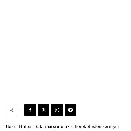
Bakı–Tbilisi–Bakı marşrutu üzrə hərəkət edən sərnişin