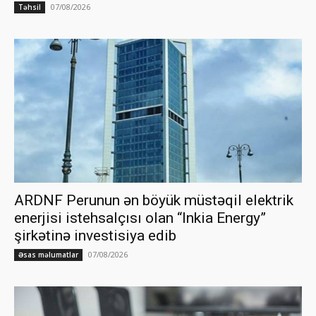
07/08/2026
Təhsil
ARDNF Perunun ən böyük müstəqil elektrik
enerjisi istehsalçısı olan “Inkia Energy”
şirkətinə investisiya edib
07/08/2026
Əsas məlumatlar