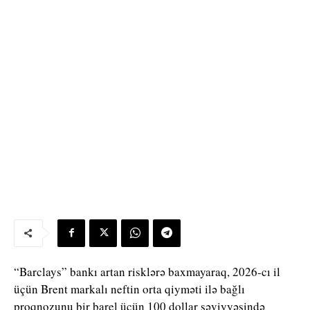
“Barclays”
bankı artan risklərə baxmayaraq, 2026-cı il
üçün Brent markalı neftin orta qiyməti ilə bağlı
proqnozunu bir barel üçün 100 dollar səviyyəsində