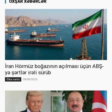
OXŞAR XƏBƏRLƏR
İran Hörmüz boğazının açılması üçün ABŞ-
yə şərtlər irəli sürüb
08/08/2026
Ölkə xarici