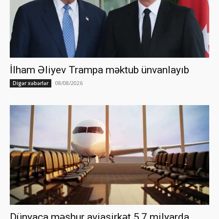
İlham Əliyev Trampa məktub ünvanlayıb
08/08/2026
Digər xəbərlər
Dünyaca məşhur aviaşirkət 5,7 milyarda