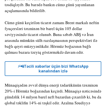
təsdiqləyib. Bu barədə bankın cümə günü yayımlanan
açıqlamasında bildirilib.
Cümə günü keçirilən ticarət zamanı Brent markalı neftin
fyuçersləri təxminən bir barel üçün 105 dollar
səviyyəsində ticarət olunub. Buna səbəb ABŞ və İran
arasında mümkün sülh razılaşmasının perspektivləri ilə
bağlı qeyri-müəyyənlikdir. Hörmüz boğazının bağlı
qalması bazara təzyiq göstərməkdə davam edir.
⚡️📲Təcili xəbərlər üçün bizi WhatsApp
kanalından izlə
Münaqişədən əvvəl dünya enerji tədarükünün təxminən
20%-i Hörmüz boğazından keçirdi. Münaqişə nəticəsində
gündəlik 14 milyon barel neft bazardan çıxarılıb ki, bu da
qlobal təklifin 14%-ni təşkil edir. Azalma Səudiyyə