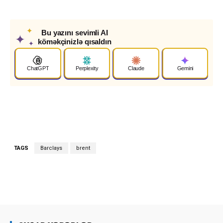
✦
Bu yazını sevimli AI
✦
köməkçinizlə qısaldın
✦
ChatGPT
Perplexity
Claude
Gemini
TAGS
Barclays
brent