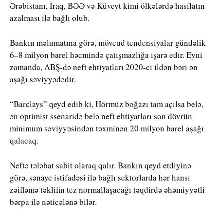
Ərəbistanı, İ
raq
, BƏƏ və
Küveyt
kimi ölkələrdə hasilatın
azalması ilə bağlı olub.
Bankın məlumatına görə, mövcud tendensiyalar gündəlik
6–8 milyon barel həcmində çatışmazlığa işarə edir. Eyni
zamanda, ABŞ-də neft ehtiyatları 2020-ci ildən bəri ən
aşağı səviyyədədir.
“Barclays” qeyd edib ki, Hörmüz boğazı tam açılsa belə,
ən optimist ssenaridə belə neft ehtiyatları son dövrün
minimum səviyyəsindən təxminən 20 milyon barel aşağı
qalacaq.
Neftə tələbat sabit olaraq qalır. Bankın qeyd etdiyinə
görə, sənaye istifadəsi ilə bağlı sektorlarda hər hansı
zəifləmə təklifin tez normallaşacağı təqdirdə əhəmiyyətli
bərpa ilə nəticələnə bilər.