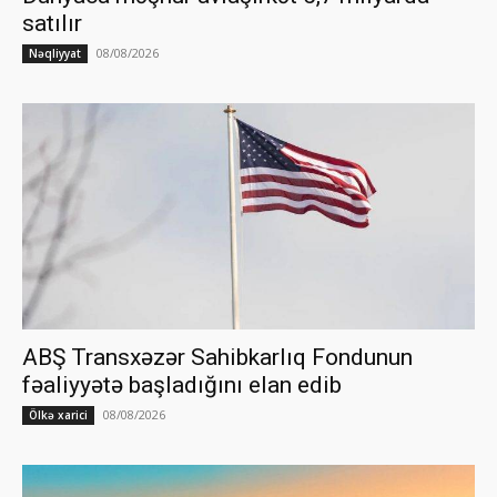
satılır
08/08/2026
Nəqliyyat
ABŞ Transxəzər Sahibkarlıq Fondunun
fəaliyyətə başladığını elan edib
08/08/2026
Ölkə xarici