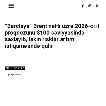
“Barclays” Brent nefti üzrə 2026-cı il
proqnozunu $100 səviyyəsində
saxlayıb, lakin risklər artım
istiqamətində qalır
NEFT VƏ QAZ
22/05/2026