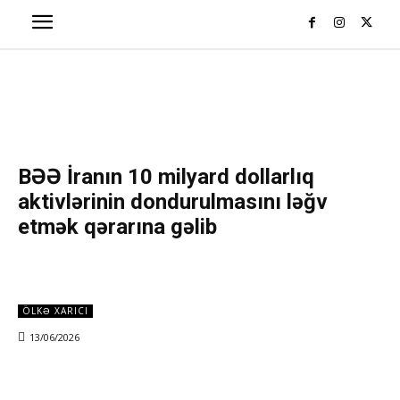
BƏƏ İranın 10 milyard dollarlıq
aktivlərinin dondurulmasını ləğv
etmək qərarına gəlib
ÖLKƏ XARICI
13/06/2026