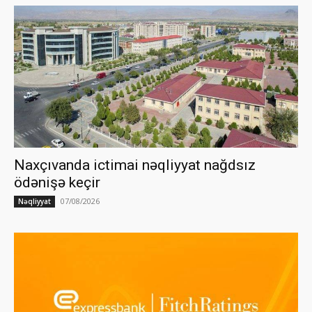
Naxçıvanda ictimai nəqliyyat nağdsız
ödənişə keçir
07/08/2026
Nəqliyyat