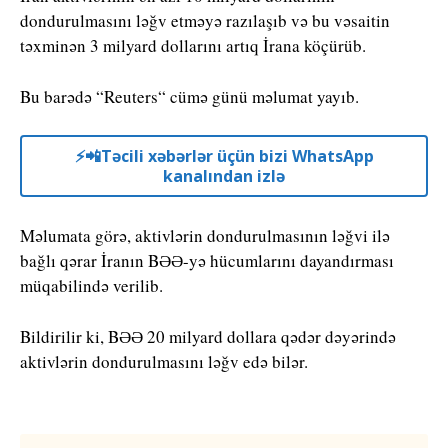
dondurulmasını ləğv etməyə razılaşıb və bu vəsaitin
təxminən 3 milyard dollarını artıq İrana köçürüb.
Bu barədə “Reuters“ cümə günü məlumat yayıb.
⚡️📲Təcili xəbərlər üçün bizi WhatsApp
kanalından izlə
Məlumata görə, aktivlərin dondurulmasının ləğvi ilə
bağlı qərar İranın BƏƏ-yə hücumlarını dayandırması
müqabilində verilib.
Bildirilir ki, BƏƏ 20 milyard dollara qədər dəyərində
aktivlərin dondurulmasını ləğv edə bilər.