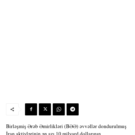
Birləşmiş Ərəb Əmirlikləri (BƏƏ) əvvəllər dondurulmuş
İran aktivlərinin ən azı 10 milyard dollarının