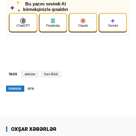
✦
Bu yazını sevimli AI
✦
köməkçinizlə qısaldın
✦
ChatGPT
Perplexity
Claude
Gemini
TAGS
aktivlər
İran-BƏƏ
MƏNBƏ:
APA
OXŞAR XƏBƏRLƏR