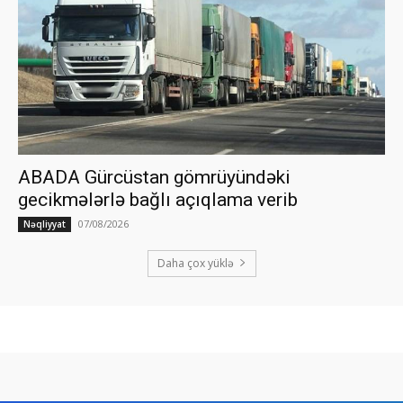
ABADA Gürcüstan gömrüyündəki
gecikmələrlə bağlı açıqlama verib
07/08/2026
Nəqliyyat
Daha çox yüklə