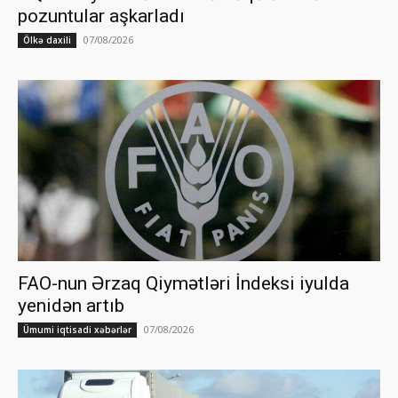
pozuntular aşkarladı
07/08/2026
Ölkə daxili
FAO-nun Ərzaq Qiymətləri İndeksi iyulda
yenidən artıb
07/08/2026
Ümumi iqtisadi xəbərlər