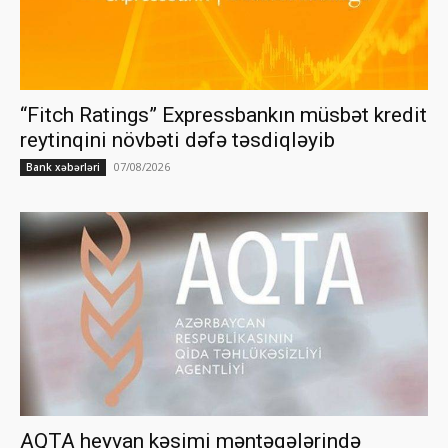
“Fitch Ratings” Expressbankın müsbət kredit
reytinqini növbəti dəfə təsdiqləyib
07/08/2026
Bank xəbərləri
AQTA heyvan kəsimi məntəqələrində