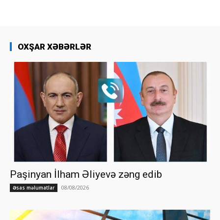
OXŞAR XƏBƏRLƏR
Paşinyan İlham Əliyevə zəng edib
08/08/2026
Əsas məlumatlar