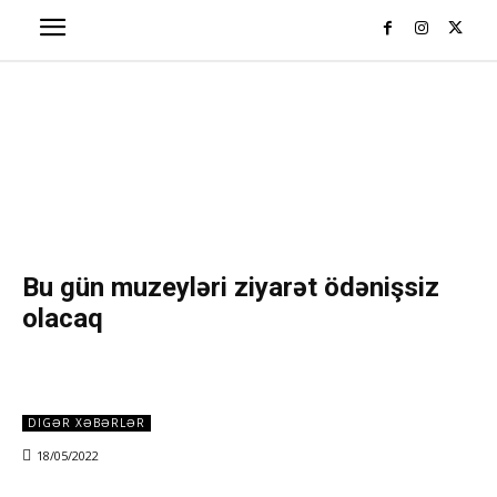
Bu gün muzeyləri ziyarət ödənişsiz
olacaq
DIGƏR XƏBƏRLƏR
18/05/2022