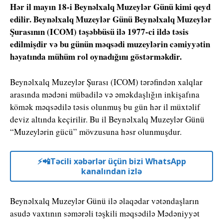
Hər il mayın 18-i Beynəlxalq Muzeylər Günü kimi qeyd
edilir. Beynəlxalq Muzeylər Günü Beynəlxalq Muzeylər
Şurasının (ICOM) təşəbbüsü ilə 1977-ci ildə təsis
edilmişdir və bu günün məqsədi muzeylərin cəmiyyətin
həyatında mühüm rol oynadığını göstərməkdir.
Beynəlxalq Muzeylər Şurası (ICOM) tərəfindən xalqlar
arasında mədəni mübadilə və əməkdaşlığın inkişafına
kömək məqsədilə təsis olunmuş bu gün hər il müxtəlif
deviz altında keçirilir. Bu il Beynəlxalq Muzeylər Günü
“Muzeylərin gücü” mövzusuna həsr olunmuşdur.
⚡️📲Təcili xəbərlər üçün bizi WhatsApp
kanalından izlə
Beynəlxalq Muzeylər Günü ilə əlaqədar vətəndaşların
asudə vaxtının səmərəli təşkili məqsədilə Mədəniyyət