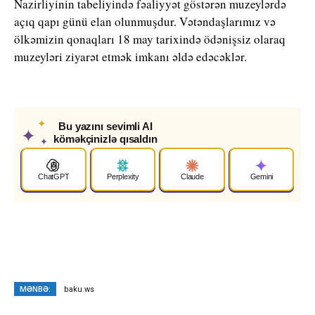
Nazirliyinin tabeliyində fəaliyyət göstərən muzeylərdə
açıq qapı günü elan olunmuşdur. Vətəndaşlarımız və
ölkəmizin qonaqları 18 may tarixində ödənişsiz olaraq
muzeyləri ziyarət etmək imkanı əldə edəcəklər.
✦
Bu yazını sevimli AI
✦
köməkçinizlə qısaldın
✦
ChatGPT
Perplexity
Claude
Gemini
MƏNBƏ:
baku.ws