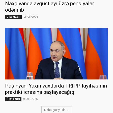
Naxçıvanda avqust ayı üzrə pensiyalar
ödənilib
08/08/2026
Ölkə daxili
Paşinyan: Yaxın vaxtlarda TRIPP layihəsinin
praktiki icrasına başlayacağıq
08/08/2026
Ölkə xarici
Daha çox yüklə