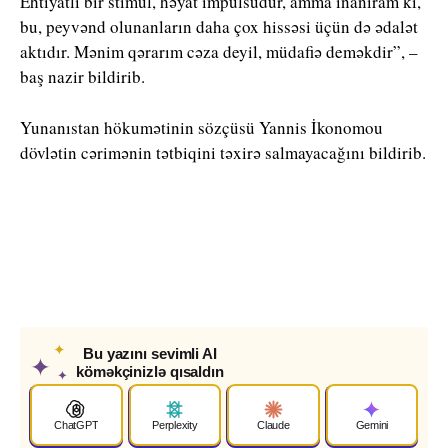
Ehtiyatlı bir stimul, həyat impulsudur, amma inanıram ki,
bu, peyvənd olunanların daha çox hissəsi üçün də ədalət
aktıdır. Mənim qərarım cəza deyil, müdafiə deməkdir”, –
baş nazir bildirib.
Yunanıstan hökumətinin sözçüsü Yannis İkonomou
dövlətin cərimənin tətbiqini təxirə salmayacağını bildirib.
✦
Bu yazını sevimli AI
✦
köməkçinizlə qısaldın
✦
ChatGPT
Perplexity
Claude
Gemini