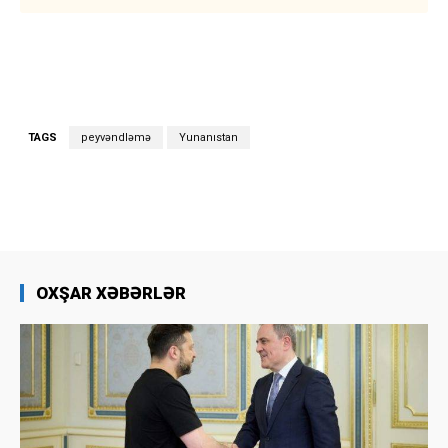
TAGS
peyvəndləmə
Yunanıstan
OXŞAR XƏBƏRLƏR