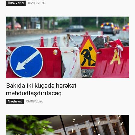
06/08/2026
Ölkə xarici
Bakıda iki küçədə hərəkət
məhdudlaşdırılacaq
06/08/2026
Nəqliyyat