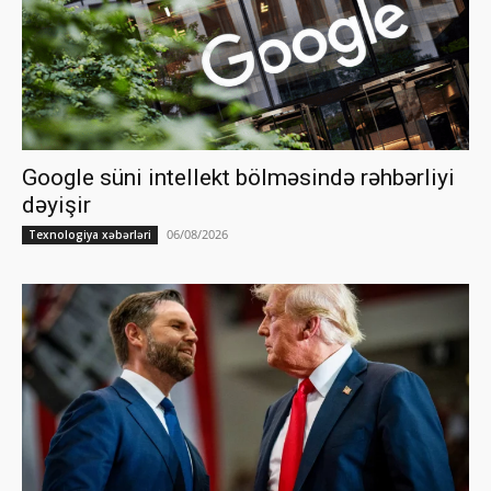
Google süni intellekt bölməsində rəhbərliyi
dəyişir
06/08/2026
Texnologiya xəbərləri