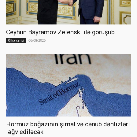
Ceyhun Bayramov Zelenski ilə görüşüb
06/08/2026
Ölkə xarici
Hörmüz boğazının şimal və cənub dəhlizləri
ləğv ediləcək