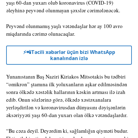
yaşı 60-dan yuxarı olub koronavirus (COVID-19)
əleyhinə peyvənd olunmayan şəxslər cərimələnəcək.
Peyvənd olunmamış yaşlı vətəndaşlar hər ay 100 avro
miqdarında cərimə olunacaqlar.
⚡️📲Təcili xəbərlər üçün bizi WhatsApp
kanalından izlə
Yunanıstanın Baş Naziri Kiriakos Mitsotakis bu tədbiri
“omikron” ştamına ilk yoluxanların aşkar edilməsindən
sonra ölkədə xəstəlik hallarının kəskin artması ilə izah
edib. Onun sözlərinə görə, ölkədə xəstəxanalara
yerləşdirilən və koronavirusdan dünyasını dəyişənlərin
əksəriyyəti yaşı 60-dan yuxarı olan ölkə vətəndaşlardır.
“Bu cəza deyil. Deyərdim ki, sağlamlığın qiyməti budur.