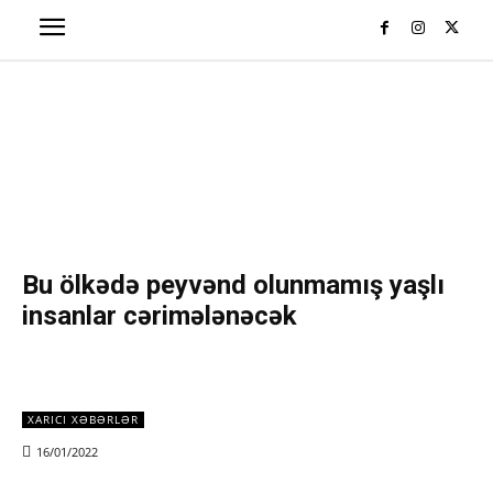
Bu ölkədə peyvənd olunmamış yaşlı
insanlar cərimələnəcək
XARICI XƏBƏRLƏR
16/01/2022