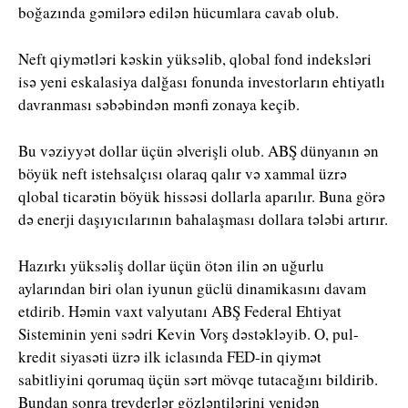
boğazında gəmilərə edilən hücumlara cavab olub.
Neft qiymətləri kəskin yüksəlib, qlobal fond indeksləri
isə yeni eskalasiya dalğası fonunda investorların ehtiyatlı
davranması səbəbindən mənfi zonaya keçib.
Bu vəziyyət dollar üçün əlverişli olub. ABŞ dünyanın ən
böyük neft istehsalçısı olaraq qalır və xammal üzrə
qlobal ticarətin böyük hissəsi dollarla aparılır. Buna görə
də enerji daşıyıcılarının bahalaşması dollara tələbi artırır.
Hazırkı yüksəliş dollar üçün ötən ilin ən uğurlu
aylarından biri olan iyunun güclü dinamikasını davam
etdirib. Həmin vaxt valyutanı ABŞ Federal Ehtiyat
Sisteminin yeni sədri Kevin Vorş dəstəkləyib. O, pul-
kredit siyasəti üzrə ilk iclasında FED-in qiymət
sabitliyini qorumaq üçün sərt mövqe tutacağını bildirib.
Bundan sonra treyderlər gözləntilərini yenidən