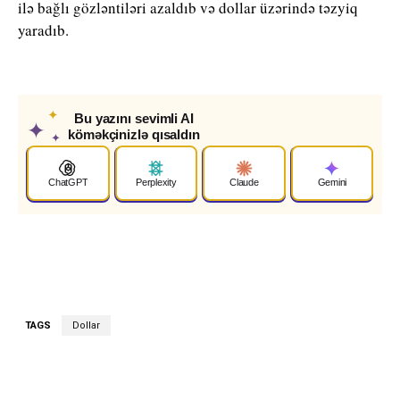
ilə bağlı gözləntiləri azaldıb və dollar üzərində təzyiq
yaradıb.
✦
Bu yazını sevimli AI
✦
köməkçinizlə qısaldın
✦
ChatGPT
Perplexity
Claude
Gemini
TAGS
Dollar