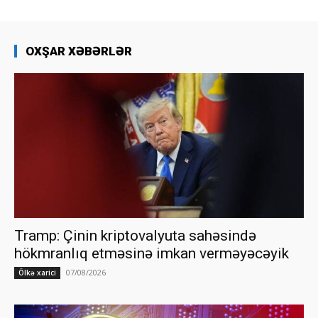
OXŞAR XƏBƏRLƏR
Tramp: Çinin kriptovalyuta sahəsində
hökmranlıq etməsinə imkan verməyəcəyik
07/08/2026
Ölkə xarici