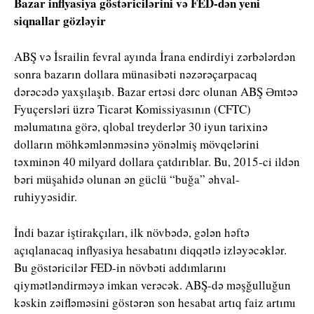
Bazar inflyasiya göstəricilərini və FED-dən yeni
siqnallar gözləyir
ABŞ və İsrailin fevral ayında İrana endirdiyi zərbələrdən
sonra bazarın dollara münasibəti nəzərəçarpacaq
dərəcədə yaxşılaşıb. Bazar ertəsi dərc olunan ABŞ Əmtəə
Fyuçersləri üzrə Ticarət Komissiyasının (CFTC)
məlumatına görə, qlobal treyderlər 30 iyun tarixinə
dolların möhkəmlənməsinə yönəlmiş mövqelərini
təxminən 40 milyard dollara çatdırıblar. Bu, 2015-ci ildən
bəri müşahidə olunan ən güclü “buğa” əhval-
ruhiyyəsidir.
İndi bazar iştirakçıları, ilk növbədə, gələn həftə
açıqlanacaq inflyasiya hesabatını diqqətlə izləyəcəklər.
Bu göstəricilər FED-in növbəti addımlarını
qiymətləndirməyə imkan verəcək. ABŞ-də məşğulluğun
kəskin zəifləməsini göstərən son hesabat artıq faiz artımı