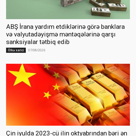
ABŞ İrana yardım etdiklərinə görə banklara
və valyutadəyişmə məntəqələrinə qarşı
sanksiyalar tətbiq edib
07/08/2026
Ölkə xarici
Çin iyulda 2023-cü ilin oktyabrından bəri ən