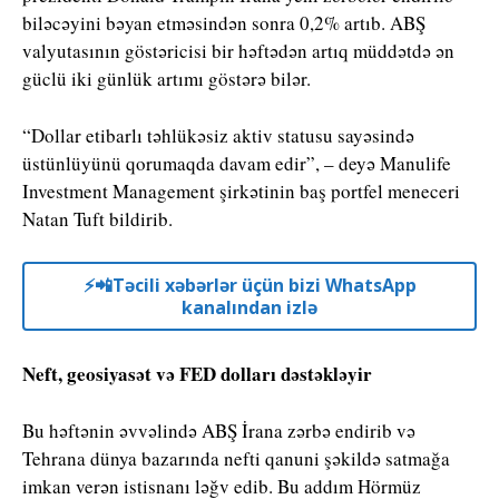
biləcəyini bəyan etməsindən sonra 0,2% artıb. ABŞ
valyutasının göstəricisi bir həftədən artıq müddətdə ən
güclü iki günlük artımı göstərə bilər.
“Dollar etibarlı təhlükəsiz aktiv statusu sayəsində
üstünlüyünü qorumaqda davam edir”, – deyə Manulife
Investment Management şirkətinin baş portfel meneceri
Natan Tuft bildirib.
⚡️📲Təcili xəbərlər üçün bizi WhatsApp
kanalından izlə
Neft, geosiyasət və FED dolları dəstəkləyir
Bu həftənin əvvəlində ABŞ İrana zərbə endirib və
Tehrana dünya bazarında nefti qanuni şəkildə satmağa
imkan verən istisnanı ləğv edib. Bu addım Hörmüz