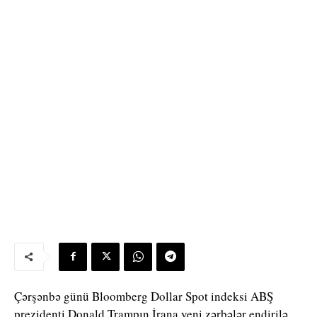
Çərşənbə günü Bloomberg Dollar Spot indeksi ABŞ
prezidenti Donald Trampın İrana yeni zərbələr endirilə