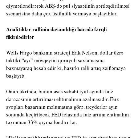
qiymətləndirərək ABŞ-də pul siyasətinin sərtləşdirilməsi
ssenarisinə daha çox üstünlük verməyə başlayıblar.
Analitiklər rallinin davamlılığı barədə fərqli
fikirdədirlər
Wells Fargo bankının strateqi Erik Nelson, dollar üzrə
taktiki “ayı” mövqeyini qoruyub saxlamasına
baxmayaraq hesab edir ki, hazırkı ralli artıq zəifləməyə
başlayıb.
Onun fikrincə, bunun əsas səbəbi iyul ayında faiz
dərəcəsinin artırılması ehtimalının azalmasıdır. Faiz
svopları bazarının məlumatına görə, treyderlər ayın
sonunda keçiriləcək FED iclasında faiz artımı ehtimalını
təxminən 33% qiymətləndirirlər.
“Dolların möhkəmlənməsi və FED-in sərt ritorikası yayın