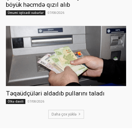
böyük həcmdə qızıl alıb
07/08/2026
Ümumi iqtisadi xəbərlər
Təqaüdçüləri aldadıb pullarını taladı
07/08/2026
Ölkə daxili
Daha çox yüklə