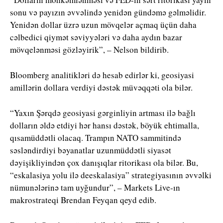
sonu və payızın əvvəlində yenidən gündəmə gəlməlidir.
Yenidən dollar üzrə uzun mövqelər açmaq üçün daha
cəlbedici qiymət səviyyələri və daha aydın bazar
mövqelənməsi gözləyirik”, – Nelson bildirib.
Bloomberg analitikləri də hesab edirlər ki, geosiyasi
amillərin dollara verdiyi dəstək müvəqqəti ola bilər.
“Yaxın Şərqdə geosiyasi gərginliyin artması ilə bağlı
dolların əldə etdiyi hər hansı dəstək, böyük ehtimalla,
qısamüddətli olacaq. Trampın NATO sammitində
səsləndirdiyi bəyanatlar uzunmüddətli siyasət
dəyişikliyindən çox danışıqlar ritorikası ola bilər. Bu,
“eskalasiya yolu ilə deeskalasiya” strategiyasının əvvəlki
nümunələrinə tam uyğundur”, – Markets Live-ın
makrostrateqi Brendan Feyqan qeyd edib.