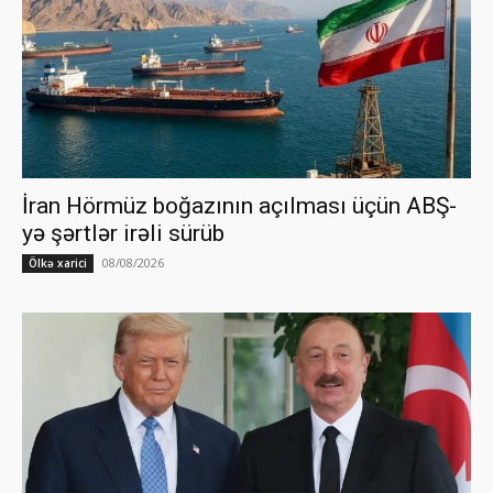
İran Hörmüz boğazının açılması üçün ABŞ-
yə şərtlər irəli sürüb
08/08/2026
Ölkə xarici