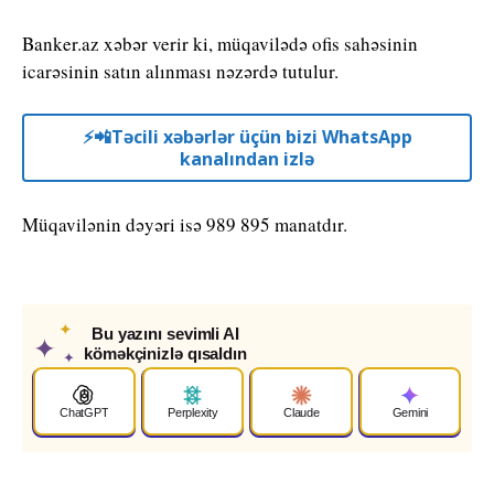
Banker.az xəbər verir ki, müqavilədə ofis sahəsinin
icarəsinin satın alınması nəzərdə tutulur.
⚡️📲Təcili xəbərlər üçün bizi WhatsApp
kanalından izlə
Müqavilənin dəyəri isə 989 895 manatdır.
✦
Bu yazını sevimli AI
✦
köməkçinizlə qısaldın
✦
ChatGPT
Perplexity
Claude
Gemini