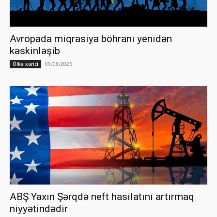
Avropada miqrasiya böhranı yenidən
kəskinləşib
09/08/2026
Ölkə xarici
ABŞ Yaxın Şərqdə neft hasilatını artırmaq
niyyətindədir