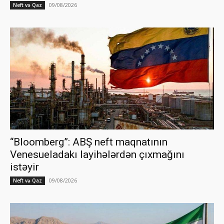
09/08/2026
Neft və Qaz
“Bloomberg”: ABŞ neft maqnatının
Venesueladakı layihələrdən çıxmağını
istəyir
09/08/2026
Neft və Qaz