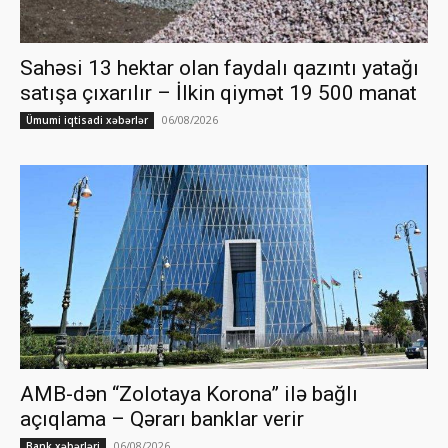
Sahəsi 13 hektar olan faydalı qazıntı yatağı
satışa çıxarılır – İlkin qiymət 19 500 manat
06/08/2026
Ümumi iqtisadi xəbərlər
AMB-dən “Zolotaya Korona” ilə bağlı
açıqlama – Qərarı banklar verir
06/08/2026
Bank xəbərləri