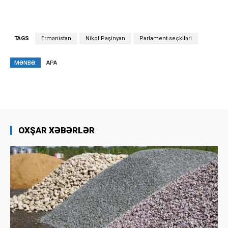
TAGS
Ermənistan
Nikol Paşinyan
Parlament seçkiləri
MƏNBƏ:
APA
OXŞAR XƏBƏRLƏR