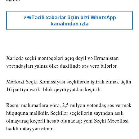
⚡️📲Təcili xəbərlər üçün bizi WhatsApp
kanalından izlə
Xaricdə seçki məntəqələri açıq deyil və Ermənistan
vətəndaşları yalnız ölkə daxilində səs verə bilərlər.
Mərkəzi Seçki Komissiyası seçkilərdə iştirak etmək üçün
16 partiya və iki blok qeydiyyatdan keçirib.
Rəsmi məlumatlara görə, 2,5 milyon vətəndaş səs vermək
hüququna malikdir. Seçkilər seçicilərin sayından asılı
olmayaraq keçərli hesab olunacaq; yeni Seçki Məcəlləsi
həddi müəyyən etmir.