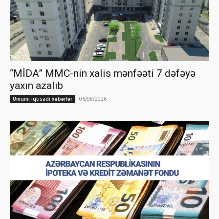
“MİDA” MMC-nin xalis mənfəəti 7 dəfəyə
yaxın azalıb
06/08/2026
Ümumi iqtisadi xəbərlər