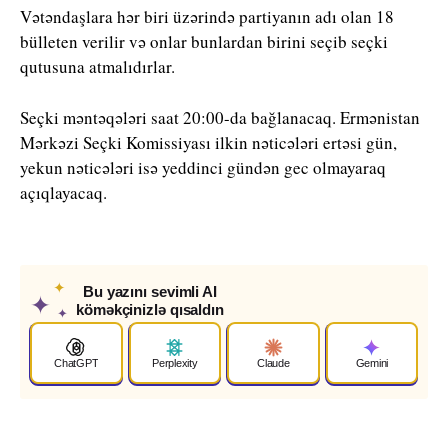
Vətəndaşlara hər biri üzərində partiyanın adı olan 18
bülleten verilir və onlar bunlardan birini seçib seçki
qutusuna atmalıdırlar.
Seçki məntəqələri saat 20:00-da bağlanacaq. Ermənistan
Mərkəzi Seçki Komissiyası ilkin nəticələri ertəsi gün,
yekun nəticələri isə yeddinci gündən gec olmayaraq
açıqlayacaq.
✦
Bu yazını sevimli AI
✦
köməkçinizlə qısaldın
✦
ChatGPT
Perplexity
Claude
Gemini