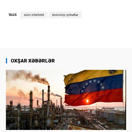
TAGS
süni intellekt
texnoloji şirkətlər
OXŞAR XƏBƏRLƏR