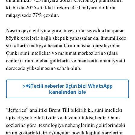
ki, bu da 2025-ci ildəki rekord 410 milyard dollarla
müqayisədə 77% çoxdur.
Nəşrin qeyd etdiyinə görə, investorlar əvvəlcə bu qədər
böyük xərclərlə bağlı skeptik yanaşsalar da, ümumilikdə
şirkətlərin maliyyə hesabatlarını müsbət qarşılayıblar.
Çünki süni intellektə və məlumat mərkəzlərinə (data
center) artan tələbat gəlirlərin və mənfəətin əhəmiyyətli
dərəcədə yüksəlməsinə səbəb olub.
⚡️📲Təcili xəbərlər üçün bizi WhatsApp
kanalından izlə
“Jefferies”
analitiki Brent Till bildirib ki, süni intellekt
iqtisadiyyatı effektivdir və davamlı inkişaf edir. Onun
sözlərinə görə, texnologiya nəhənglərinin gəlirlərindəki
artım göstərir ki, iri oyunçular böyük kapital xərclərini