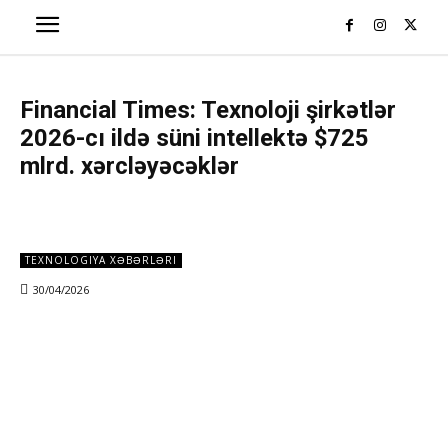
Financial Times: Texnoloji şirkətlər
2026-cı ildə süni intellektə $725
mlrd. xərcləyəcəklər
TEXNOLOGIYA XƏBƏRLƏRI
30/04/2026