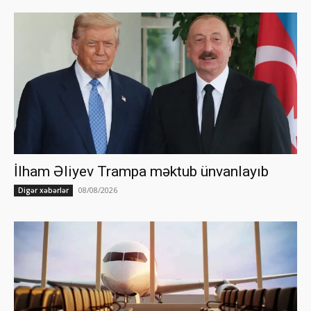
İlham Əliyev Trampa məktub ünvanlayıb
08/08/2026
Digər xəbərlər