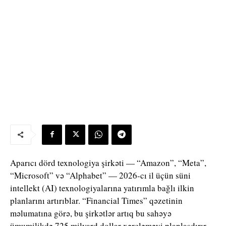
Aparıcı dörd texnologiya şirkəti — “
Amazon”
, “
Meta”
,
“
Microsoft”
və “
Alphabet”
— 2026-cı il üçün süni
intellekt (AI) texnologiyalarına yatırımla bağlı ilkin
planlarını artırıblar. “
Financial Times”
qəzetinin
məlumatına görə, bu şirkətlər artıq bu sahəyə
ümumilikdə 725 milyard dollar xərcləməyi planlaşdırır