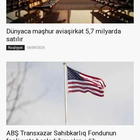
Dünyaca məşhur aviaşirkət 5,7 milyarda
satılır
08/08/2026
Nəqliyyat
ABŞ Transxəzər Sahibkarlıq Fondunun