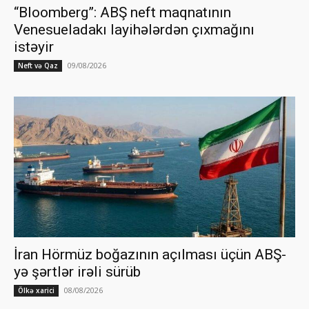
“Bloomberg”: ABŞ neft maqnatının
Venesueladakı layihələrdən çıxmağını
istəyir
09/08/2026
Neft və Qaz
İran Hörmüz boğazının açılması üçün ABŞ-
yə şərtlər irəli sürüb
08/08/2026
Ölkə xarici