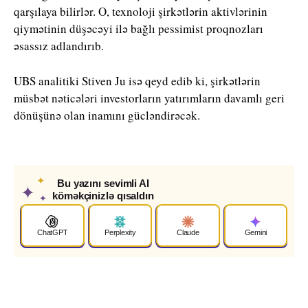
qarşılaya bilirlər. O, texnoloji şirkətlərin aktivlərinin
qiymətinin düşəcəyi ilə bağlı pessimist proqnozları
əsassız adlandırıb.
UBS
analitiki Stiven Ju isə qeyd edib ki, şirkətlərin
müsbət nəticələri investorların yatırımların davamlı geri
dönüşünə olan inamını gücləndirəcək.
✦
Bu yazını sevimli AI
✦
köməkçinizlə qısaldın
✦
ChatGPT
Perplexity
Claude
Gemini